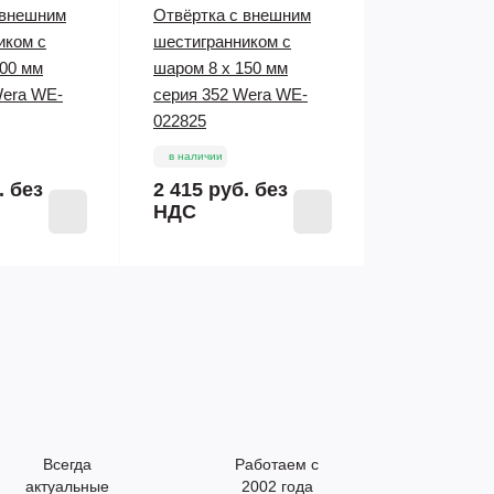
 внешним
Отвёртка с внешним
иком с
шестигранником с
100 мм
шаром 8 x 150 мм
Wera WE-
серия 352 Wera WE-
022825
в наличии
.
без
2 415 руб.
без
НДС
Всегда
Работаем с
актуальные
2002 года