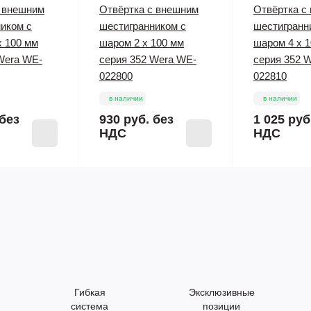
с внешним
Отвёртка с внешним
Отвёртка с
иком с
шестигранником с
шестигранн
x 100 мм
шаром 2 x 100 мм
шаром 4 x 
Wera WE-
серия 352 Wera WE-
серия 352 
022800
022810
в наличии
в наличии
без
930 руб.
без
1 025 руб
НДС
НДС
Гибкая
Эксклюзивные
система
позиции