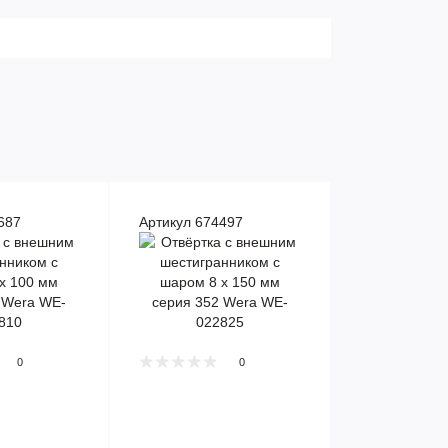
687
Артикул 674497
0
0