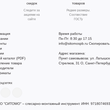
скидок
товаров
Следите за
Редкие размеры.
акциями на
Соотвествие
сайте
ГОСТу
мация
Время работы
пании
Пн-Пт: 8:30 до 17:15
енты
info@sitomospb.ru
Скопировать
ти
сии
Адрес магазина:
й каталог (PDF)
Пункт самовывоза: ул. Латышск
ление товара
Стрелков, 31 О, Санкт-Петербу
водители
фикаты
оцсетях
О "СИТОМО" – слесарно-монтажный инструмент. ИНН: 9718074693