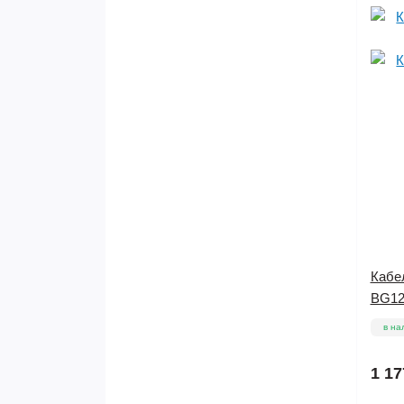
Кабе
BG12
в на
1 17