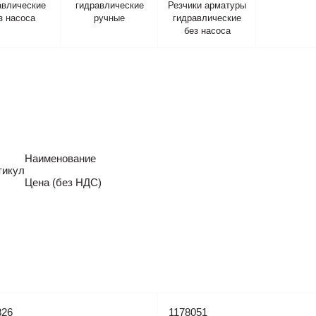
авлические
гидравлические
Резчики арматуры
з насоса
ручные
гидравлические
без насоса
Наименование
тикул
Цена (без НДС)
826
1178051