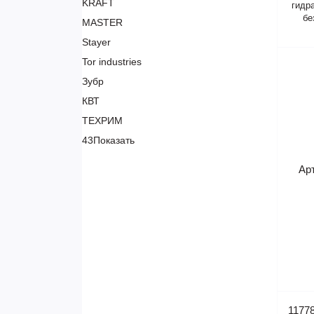
KRAFT
гидр
бе
MASTER
Stayer
Tor industries
Зубр
КВТ
ТЕХРИМ
43
Показать
Ар
1177