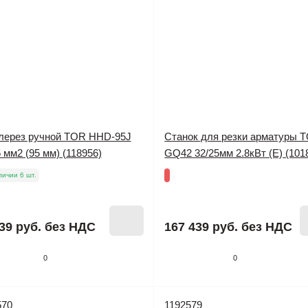
лерез ручной TOR HHD-95J
Станок для резки арматуры 
 мм2 (95 мм) (118956)
GQ42 32/25мм 2.8кВт (E) (101
личии 6 шт.
39 руб.
без НДС
167 439 руб.
без НДС
0
0
570
1192579