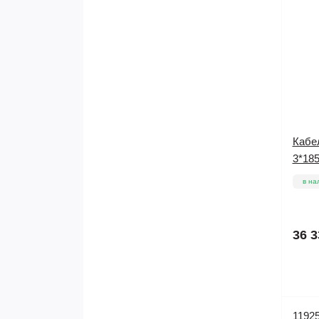
Кабе
3*185
в на
36 3
1192