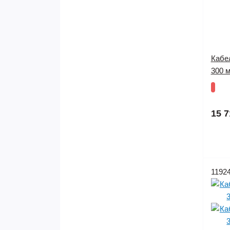
Кабе
300 м
15 7
1192