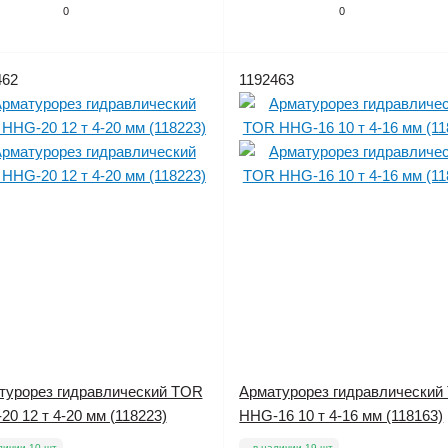
0
0
462
1192463
турорез гидравлический TOR
Арматурорез гидравлический
0 12 т 4-20 мм (118223)
HHG-16 10 т 4-16 мм (118163)
личии 10 шт.
в наличии 19 шт.