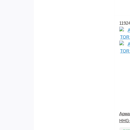
1192
Арма
HHG-2
в на