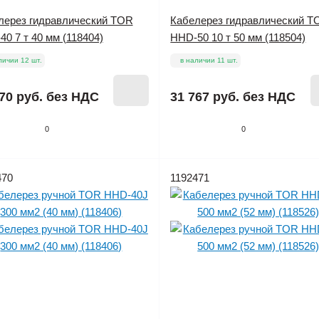
лерез гидравлический TOR
Кабелерез гидравлический T
0 7 т 40 мм (118404)
HHD-50 10 т 50 мм (118504)
личии 12 шт.
в наличии 11 шт.
70 руб.
без НДС
31 767 руб.
без НДС
0
0
470
1192471