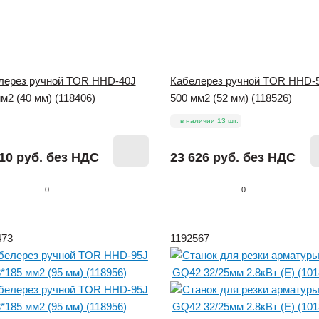
лерез ручной TOR HHD-40J
Кабелерез ручной TOR HHD-
м2 (40 мм) (118406)
500 мм2 (52 мм) (118526)
в наличии 13 шт.
10 руб.
без НДС
23 626 руб.
без НДС
0
0
473
1192567