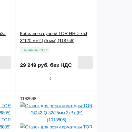
52J
Кабелерез ручной TOR HHD-75J
3*120 мм2 (75 мм) (118756)
в наличии 29 шт.
29 249 руб.
без НДС
0
1192568