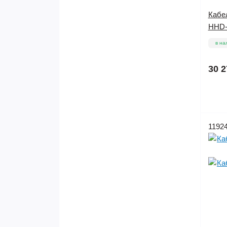
Кабе
HHD-4
в на
30 2
1192