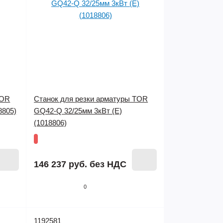
TOR
Станок для резки арматуры TOR
8805)
GQ42-Q 32/25мм 3кВт (E)
(1018806)
146 237 руб.
без НДС
0
1192581