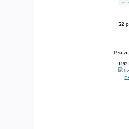
в на
52 р
Рекоме
1192