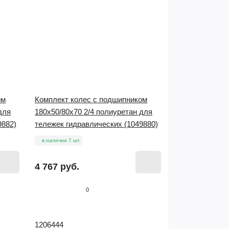
ом
Комплект колес с подшипником
для
180х50/80х70 2/4 полиуретан для
9882)
тележек гидравлических (1049880)
в наличии 7 шт.
4 767 руб.
0
1206444