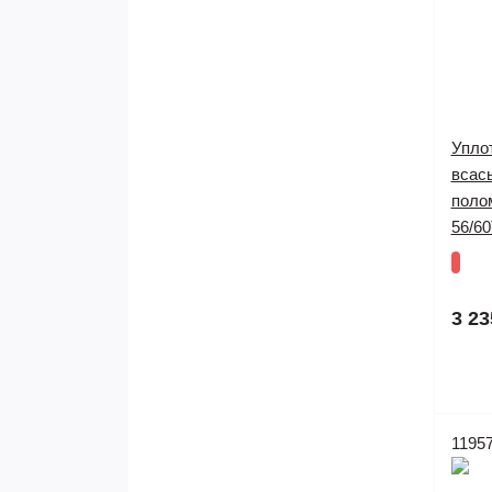
Упло
всас
поло
56/60
3 23
1195