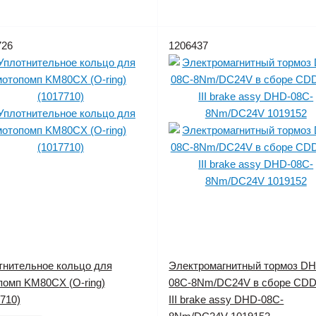
726
1206437
тнительное кольцо для
Электромагнитный тормоз D
помп KM80CX (O-ring)
08C-8Nm/DC24V в сборе CDD
710)
III brake assy DHD-08C-