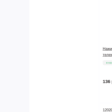
Нажи
тележ
в на
136 
1202