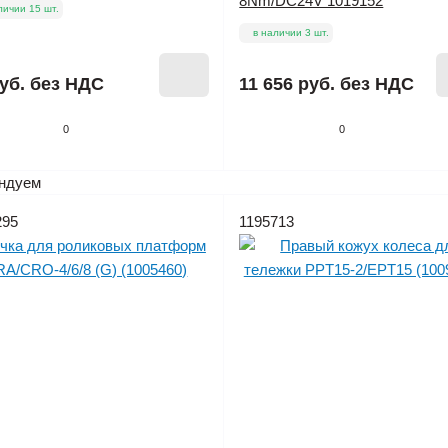
8Nm/DC24V 1019152
личии 15 шт.
в наличии 3 шт.
уб.
без НДС
11 656 руб.
без НДС
0
0
ндуем
295
1195713