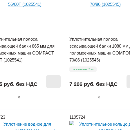
тнительная полоса
Уплотнительная полоса
ывающей балки 865 мм для
всасывающей балки 1080 мм
моечных машин COMPACT
поломоечных машин COMFO
T (1025541)
70/86 (1025545)
в наличии 3 шт.
5 руб.
без НДС
7 206 руб.
без НДС
0
0
723
1195724