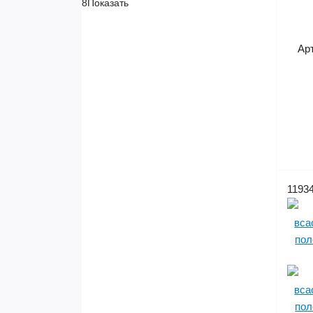
8
Показать
Ар
1193