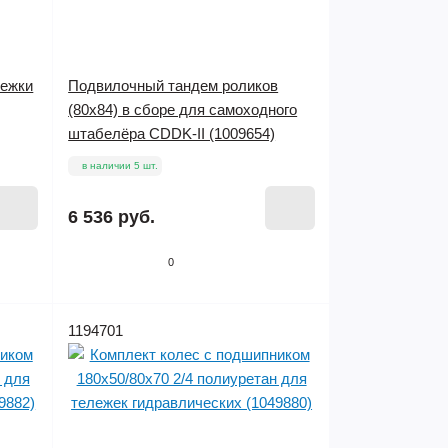
лежки
Подвилочный тандем роликов
(80х84) в сборе для самоходного
штабелёра CDDK-II (1009654)
в наличии 5 шт.
6 536 руб.
0
1194701