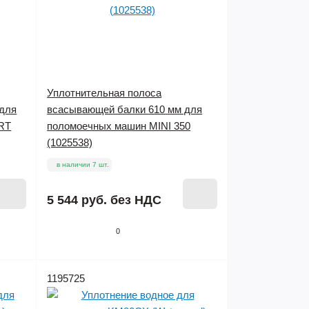
Уплотнительная полоса
 для
всасывающей балки 610 мм для
RT
поломоечных машин MINI 350
(1025538)
в наличии 7 шт.
5 544 руб.
без НДС
0
1195725