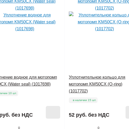
тнение водное для мотопомп
Уплотнительное кольцо для
X (Water seal) (1017698)
мотопомп KM50CX (O-ring)
(1017702)
личии 10 шт.
в наличии 15 шт.
руб.
без НДС
52 руб.
без НДС
0
0