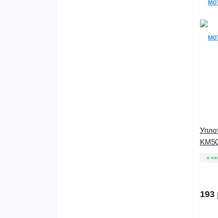
Упло
KM50C
в на
193 