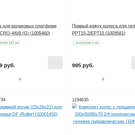
а для роликовых платформ
Правый кожух колеса для те
CRO-4/6/8 (G) (1005460)
PPT15-2/EPT15 (1009581)
личии 137 шт.
в наличии 1 шт.
9 руб.
995 руб.
0
0
734
1194635