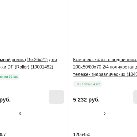
мной ролик (15х26х21) для
Комплект колес с подшипник
ки DF (Roller) (10001492)
200х50/80х70 2/4 полиуретан 
тележек гидравлических (104
личии 56 шт.
в наличии 4 шт.
руб.
5 232 руб.
0
0
007
1206450