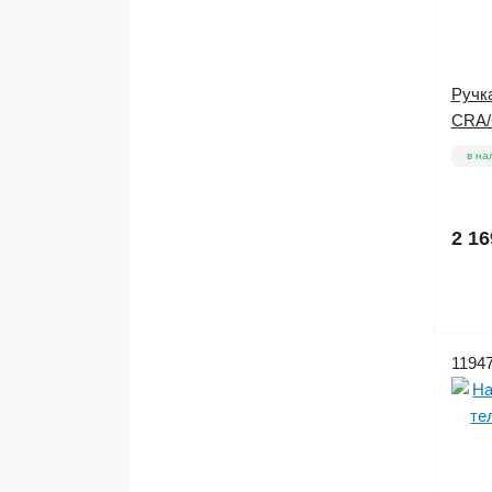
Ручк
CRA/
в на
2 16
1194