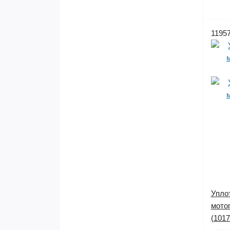
1195
Упло
мото
(1017