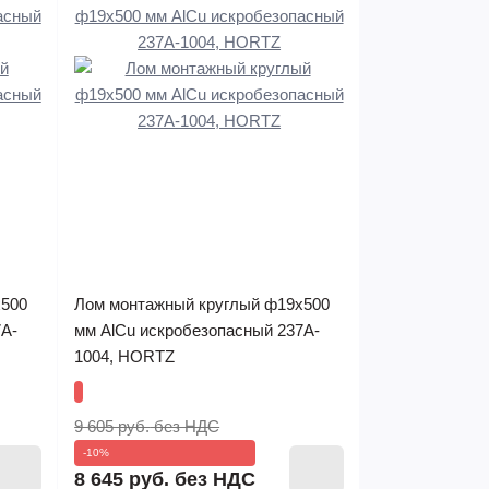
х500
Лом монтажный круглый ф19х500
7A-
мм AlCu искробезопасный 237A-
1004, HORTZ
9 605 руб.
без НДС
-10%
8 645 руб.
без НДС