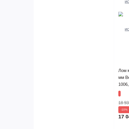
Лом 
мм B
1006
18 93
-10%
17 0