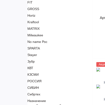
FIT
GROSS
Hortz
Ар
Kraftool
MATRIX
Milwaukee
No name Рос
SPARTA
Stayer
Зубр
1119
Акци
КВТ
КЗСМИ
РОССИЯ
СИБИН
Сибртех
Назначение