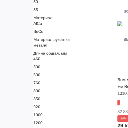
30
35
Материал
AlCu
BeCu
Материал рукоятки
металл
Длина общая, мм
460
500
600
Лом 
760
мм B
800
1010
850
920
32 88
1000
-10%
1200
29 5