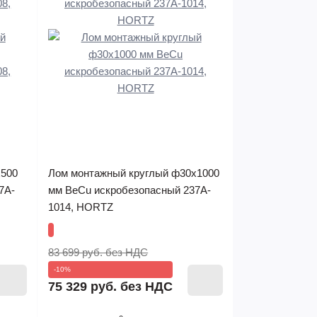
х500
Лом монтажный круглый ф30х1000
7A-
мм BeCu искробезопасный 237A-
1014, HORTZ
83 699 руб.
без НДС
-10%
75 329 руб.
без НДС