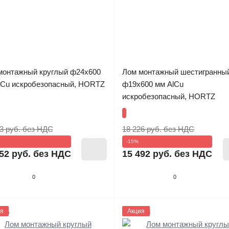
монтажный круглый ф24х600
Лом монтажный шестигранны
lCu искробезопасный, HORTZ
ф19х600 мм AlCu
искробезопасный, HORTZ
3 руб.
без НДС
18 226 руб.
без НДС
-15%
52 руб.
без НДС
15 492 руб.
без НДС
0
0
906
я
1133628
Акция