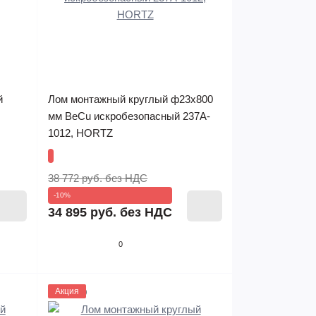
й
Лом монтажный круглый ф23х800
мм BeCu искробезопасный 237A-
1012, HORTZ
38 772 руб.
без НДС
-10%
34 895 руб.
без НДС
0
1133629
Акция