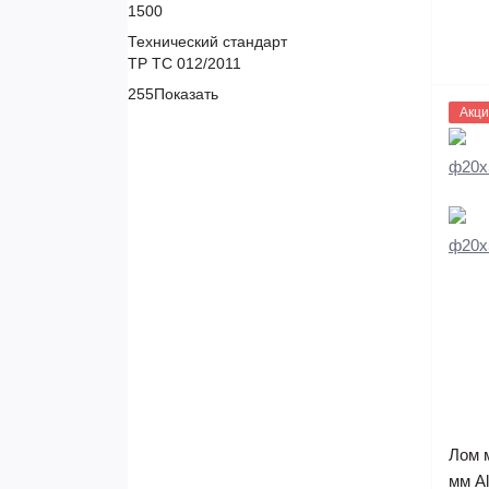
1500
Технический стандарт
ТР ТС 012/2011
255
Показать
1133
Акци
Лом 
мм A