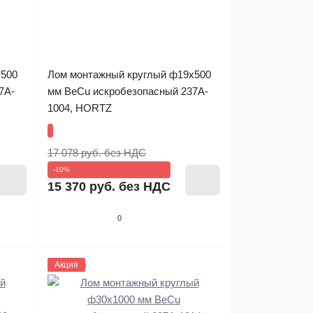
х500
Лом монтажный круглый ф19х500
7A-
мм BeCu искробезопасный 237A-
1004, HORTZ
17 078 руб.
без НДС
-10%
15 370 руб.
без НДС
0
1133639
Акция