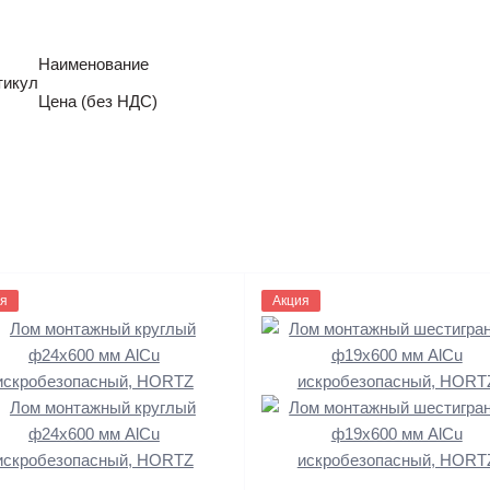
Наименование
тикул
Цена (без НДС)
692
я
1119693
Акция