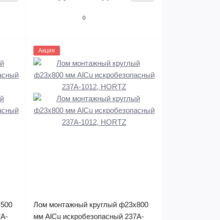
0
1133632
Акция
х500
Лом монтажный круглый ф23х800
7A-
мм AlCu искробезопасный 237A-