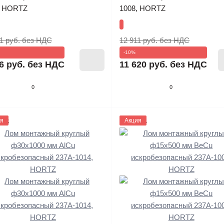
, HORTZ
1008, HORTZ
1 руб.
без НДС
12 911 руб.
без НДС
-10%
6 руб.
без НДС
11 620 руб.
без НДС
0
0
633
я
1133634
Акция