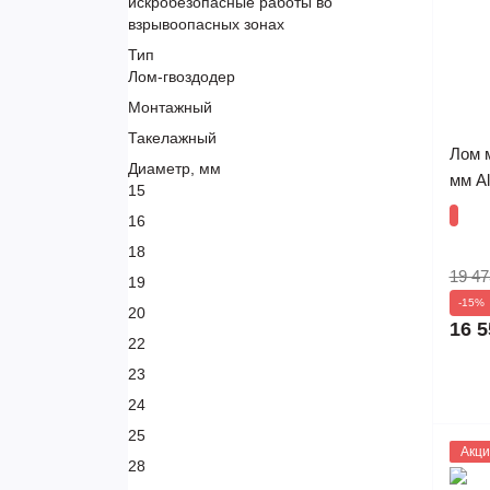
искробезопасные работы во
взрывоопасных зонах
Тип
Лом-гвоздодер
Монтажный
Такелажный
Лом 
Диаметр, мм
мм A
15
16
18
19 47
19
-15%
20
16 5
22
23
24
25
1124
Акци
28