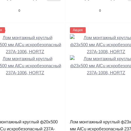
0
0
630
я
1133631
Акция
монтажный круглый ф20х500
Лом монтажный круглый ф23
lCu искробезопасный 237A-
мм AlCu искробезопасный 23