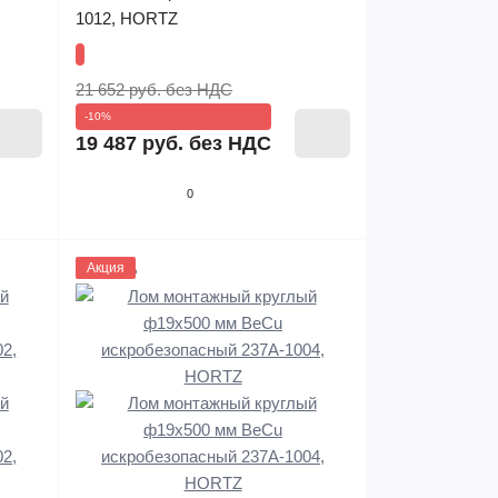
1012, HORTZ
21 652 руб.
без НДС
-10%
19 487 руб.
без НДС
0
1133635
Акция