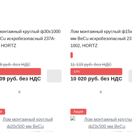
монтажный круглый ф30х1000
Лом монтажный круглый ф15
lCu искробезопасный 237A-
мм BeCu искробезопасный 23
, HORTZ
1002, HORTZ
8 руб.
без НДС
11 133 руб.
без НДС
-10%
09 руб.
без НДС
10 020 руб.
без НДС
0
0
636
я
1133637
Акция