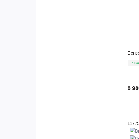
Бенз
в на
8 98
1177