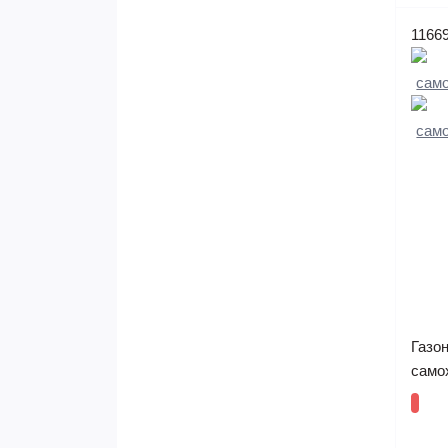
1166
Газо
самох