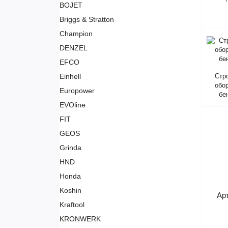
BOJET
Briggs & Stratton
Champion
DENZEL
EFCO
Einhell
Стр
обо
Europower
бе
EVOline
FIT
GEOS
Grinda
HND
Honda
Koshin
Ар
Kraftool
KRONWERK