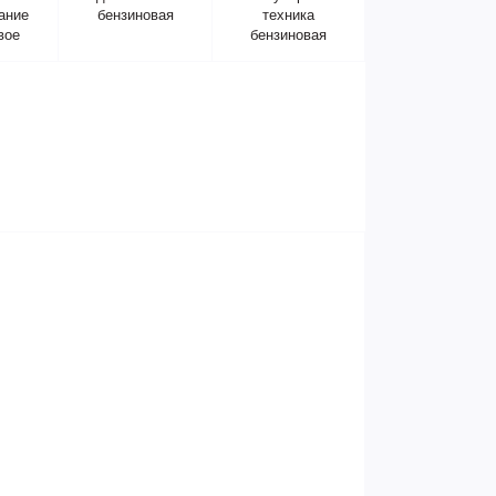
ание
бензиновая
техника
вое
бензиновая