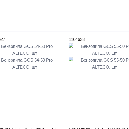
627
1164628