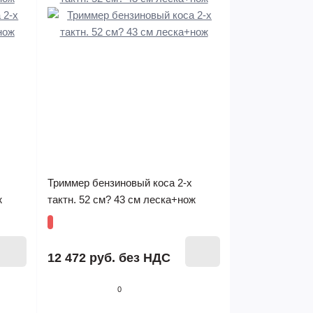
Триммер бензиновый коса 2-х
ж
тактн. 52 см? 43 см леска+нож
12 472 руб.
без НДС
0