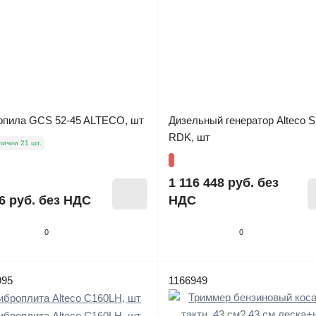
опила GCS 52-45 ALTECO, шт
Дизельный генератор Alteco 
RDK, шт
личии 21 шт.
1 116 448 руб.
без
6 руб.
без НДС
НДС
0
0
995
1166949