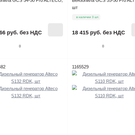
опила GCS 54-50 Pro ALTECO,
Бензопила GCS 55-50 Pro AL
шт
в наличии 3 шт.
66 руб.
без НДС
18 415 руб.
без НДС
0
0
482
1165529