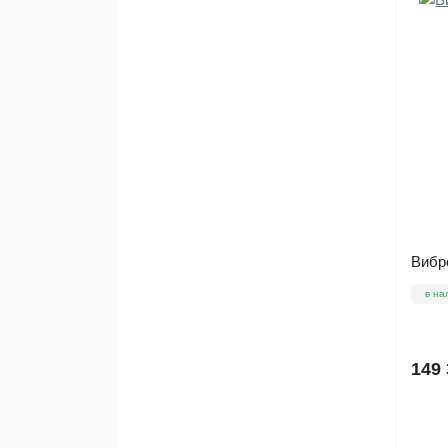
Вибр
в на
149 