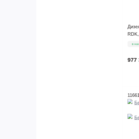
Дизел
RDK,
в на
977 
1166