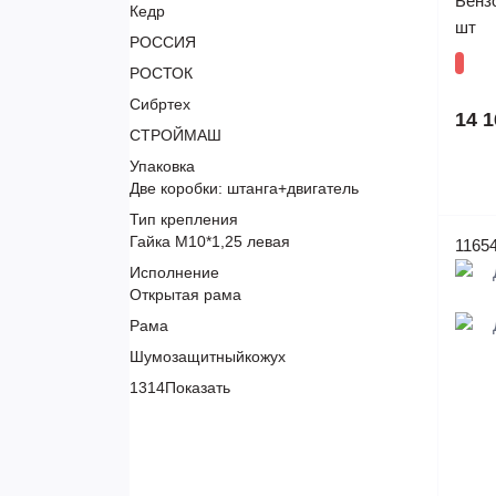
Бенз
Кедр
шт
РОССИЯ
РОСТОК
Сибртех
14 1
СТРОЙМАШ
Упаковка
Две коробки: штанга+двигатель
Тип крепления
Гайка М10*1,25 левая
1165
Исполнение
Открытая рама
Рама
Шумозащитныйкожух
1314
Показать