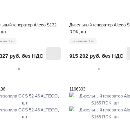
ьный генератор Alteco S132
Дизельный генератор Alteco S
 шт
RDK, шт
личии 1 шт.
в наличии 1 шт.
327 руб.
без НДС
915 202 руб.
без НДС
0
0
136
1166303