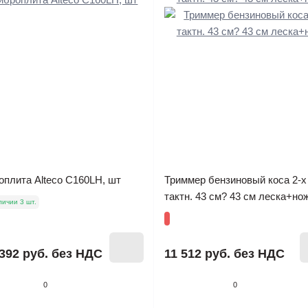
оплита Alteco C160LH, шт
Триммер бензиновый коса 2-х
тактн. 43 см? 43 см леска+но
личии 3 шт.
392 руб.
без НДС
11 512 руб.
без НДС
0
0