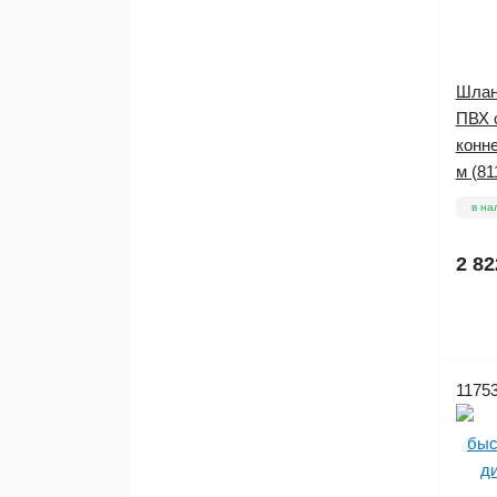
Шлан
ПВХ 
конне
м (81
в на
2 82
1175