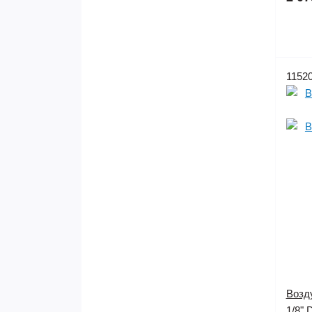
1152
Возд
1/8" 