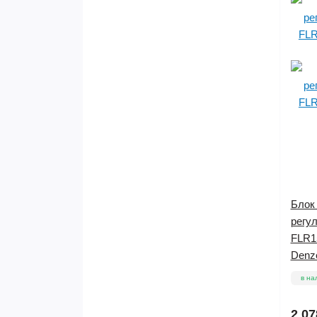
Блок
регу
FLR15
Denze
в на
2 07