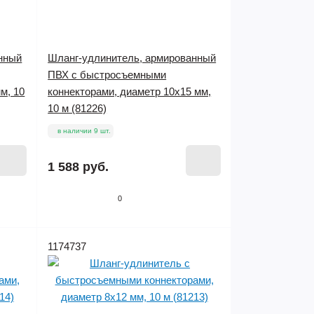
нный
Шланг-удлинитель, армированный
ПВХ с быстросъемными
м, 10
коннекторами, диаметр 10х15 мм,
10 м (81226)
в наличии 9 шт.
1 588 руб.
0
1174737