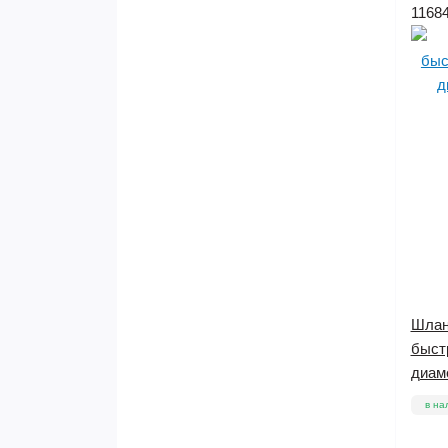
1168
Шлан
быст
диаме
в на