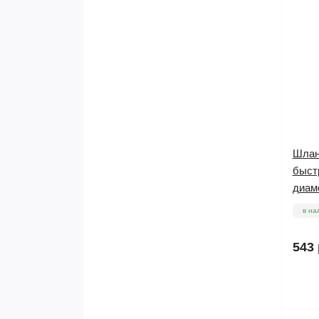
Шлан
быст
диаме
в на
543 