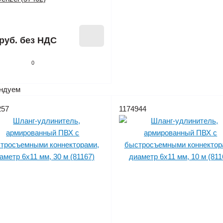
руб.
без НДС
0
ндуем
257
1174944