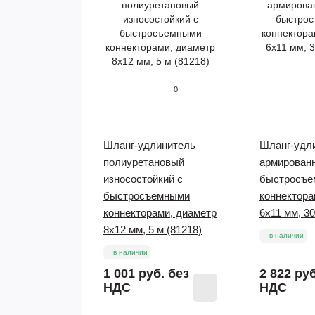
0
Шланг-удлинитель
Шланг-удл
полиуретановый
армирован
износостойкий с
быстросъ
быстросъемными
коннектора
коннекторами, диаметр
6х11 мм, 30
8х12 мм, 5 м (81218)
в наличии
в наличии
1 001 руб.
без
2 822 ру
НДС
НДС