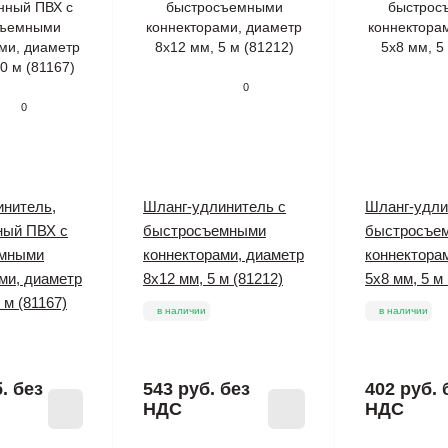
0
0
инитель,
Шланг-удлинитель с
Шланг-удли
ный ПВХ с
быстросъемными
быстросъе
емными
коннекторами, диаметр
коннектора
ми, диаметр
8х12 мм, 5 м (81212)
5х8 мм, 5 м 
 м (81167)
в наличии
в наличии
б.
без
543 руб.
без
402 руб.
НДС
НДС