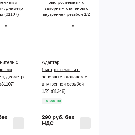
0
0
нитель с
Адаптер
мными
быстросъемный с
ми, диаметр
запорным клапаном с
(81107)
внутренней резьбой
1/2" (81248)
в наличии
без
290 руб.
без
НДС