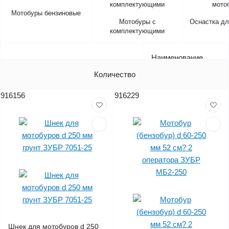
Мотобуры бензиновые
Мотобуры с
Оснастка дл
комплектующими
Наименование
Артикул
Количество
Цена (без НДС)
916156
916229
Шнек для мотобуров d 250