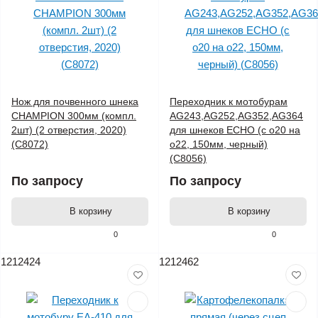
Нож для почвенного шнека
Переходник к мотобурам
CHAMPION 300мм (компл.
AG243,AG252,AG352,AG364
2шт) (2 отверстия, 2020)
для шнеков ECHO (с o20 на
(C8072)
o22, 150мм, черный)
(C8056)
По запросу
По запросу
В корзину
В корзину
0
0
1212424
1212462