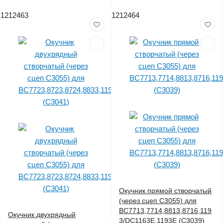
1212463
1212464
Окучник прямой створчатый
(через сцеп C3055) для
BC7713,7714,8813,8716,119
Окучник двухрядный
3/DC1163E,1193E (C3039)