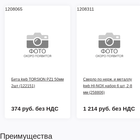
1208065
1208311
Бита kwb TORSION PZ1 50мм
Сверло по нерж. и металлу
2шт (122151)
kwb HI-NOX набор 6 шт, 2-8
мм (258806)
374 руб.
без НДС
1 214 руб.
без НДС
Преимущества