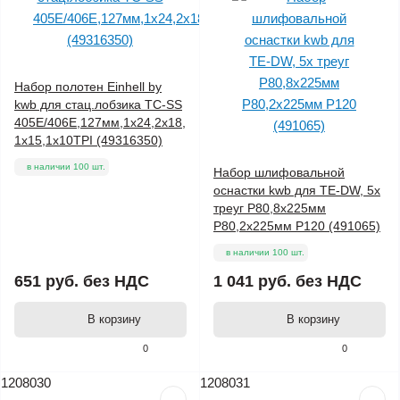
Набор полотен Einhell by
kwb для стац.лобзика TC-SS
405E/406E,127мм,1х24,2х18,
1х15,1х10TPI (49316350)
в наличии 100 шт.
Набор шлифовальной
оснастки kwb для TE-DW, 5х
треуг Р80,8х225мм
Р80,2х225мм Р120 (491065)
в наличии 100 шт.
651 руб.
без НДС
1 041 руб.
без НДС
В корзину
В корзину
0
0
1208030
1208031