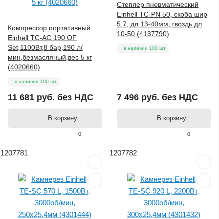
Степлер пневматический
Einhell TC-PN 50, скоба шир
5,7, дл 13-40мм, гвоздь дл
Компрессор портативный
10-50 (4137790)
Einhell TC-AC 190 OF
Set,1100Вт,8 бар,190 л/
в наличии 100 шт.
мин,безмасляный,вес 5 кг
(4020660)
в наличии 100 шт.
11 681 руб.
без НДС
7 496 руб.
без НДС
В корзину
В корзину
0
0
1207781
1207782