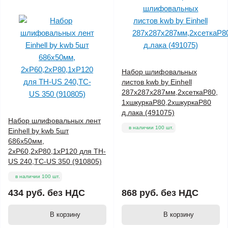
Набор шлифовальных
листов kwb by Einhell
287х287х287мм,2хсеткаР80,
1хшкуркаР80,2хшкуркаР80
д.лака (491075)
Набор шлифовальных лент
в наличии 100 шт.
Einhell by kwb 5шт
686х50мм,
2xP60,2xP80,1xP120 для TH-
US 240,TC-US 350 (910805)
в наличии 100 шт.
434 руб.
без НДС
868 руб.
без НДС
В корзину
В корзину