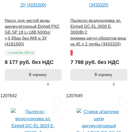
Насос для чистой воды
Пылесос-воздуходувка эл.
аккумуляторный Einhell PXC
Einhell GC-EL 3000 E,
GE-SP 18 Li,18В,5000л/
3000Вт,2
ч,0,8бар,без АКК и ЗУ
режима,регул.оборотов,меш
(4181500)
ок 45 л,2 трубы (3433320)
в наличии 100 шт.
8 177 руб.
без НДС
7 788 руб.
без НДС
В корзину
В корзину
0
0
1207642
1207649