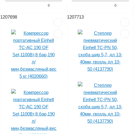
0
0
1207698
1207713