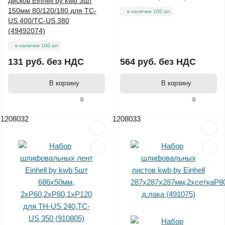
дисков Einhell by kwb 3шт
150мм 80/120/180 для TC-
в наличии 100 шт.
US 400/TC-US 380
(49492074)
в наличии 100 шт.
131 руб.
без НДС
564 руб.
без НДС
В корзину
В корзину
0
0
1208032
1208033