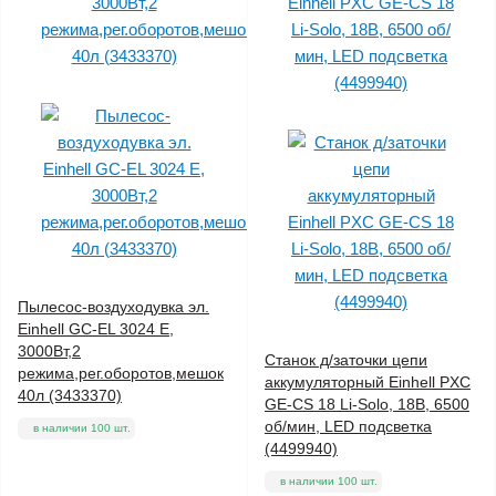
Пылесос-воздуходувка эл.
Einhell GC-EL 3024 E,
3000Вт,2
Станок д/заточки цепи
режима,рег.оборотов,мешок
аккумуляторный Einhell PXC
40л (3433370)
GE-CS 18 Li-Solo, 18В, 6500
об/мин, LED подсветка
в наличии 100 шт.
(4499940)
в наличии 100 шт.