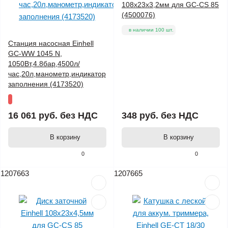
108х23х3,2мм для GC-CS 85
(4500076)
в наличии 100 шт.
Станция насосная Einhell
GC-WW 1045 N,
1050Вт,4.8бар,4500л/
час,20л,манометр,индикатор
заполнения (4173520)
16 061 руб.
без НДС
348 руб.
без НДС
В корзину
В корзину
0
0
1207663
1207665