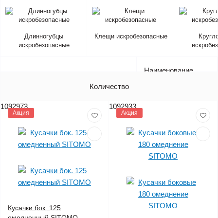
Длинногубцы
Клещи искробезопасные
Кругл
искробезопасные
искробе
Наименование
Артикул
Количество
Цена (без НДС)
1092973
1092933
Акция
Акция
Кусачки бок. 125
омедненный SITOMO