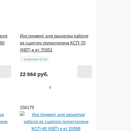
беля
Инструмент для разделки кабеля
90
из сшитого полиэтилена КСП-70
(КВТ) к-кт 70351
в наличии 11 шт.
22 664 руб.
0
156179