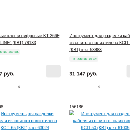
вые клещи цифровые KT 266F
Инструмент для разделки ка
LINE" (КВТ) 79133
из сшитого полиэтилена КСП-
(КВТ) к-кт 53983
личии 160 шт.
в наличии 16 шт.
7 руб.
31 147 руб.
0
0
98
156186