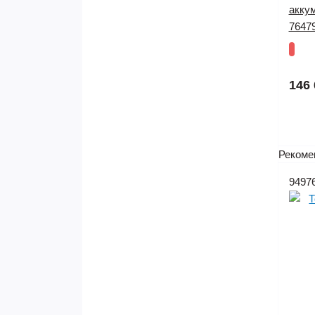
акку
7647
146 
Рекоме
9497