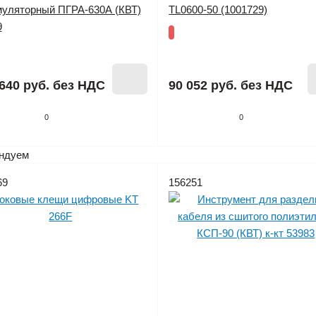
муляторный ПГРА-630А (КВТ)
TL0600-50 (1001729)
9
640 руб.
без НДС
90 052 руб.
без НДС
0
0
ндуем
69
156251