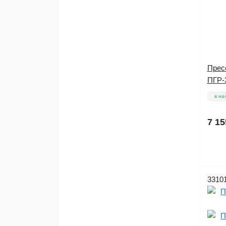
Прес
ПГР-3
в на
7 15
3310