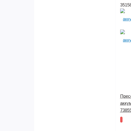
3515
Прес
акку
7385