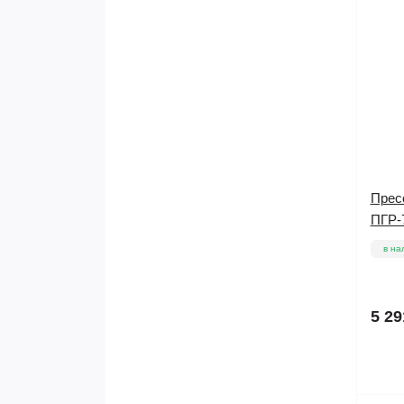
Прес
ПГР-7
в на
5 29