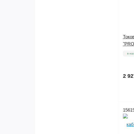
Токо
"PRO
в на
2 92
1561