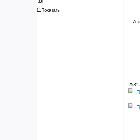
КВТ
11
Показать
Ар
2981