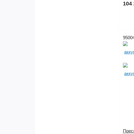
104 
9500
Прес