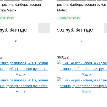
я резина, фибергласовая
резина, фибергласовая рукоя
тка Matrix
Matrix
личии 10 шт.
в наличии 10 шт.
руб.
без НДС
531 руб.
без НДС
0
0
17
360172