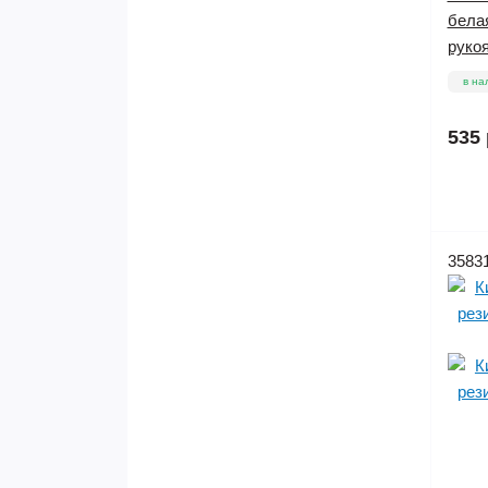
бела
рукоя
в на
535 
3583