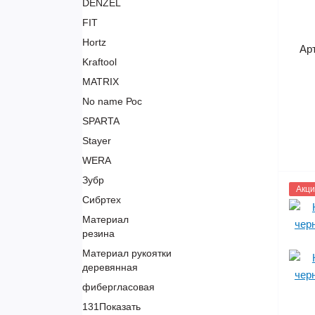
DENZEL
FIT
Hortz
Ар
Kraftool
MATRIX
No name Рос
SPARTA
Stayer
WERA
Зубр
1133
Акци
Сибртех
Материал
резина
Материал рукоятки
деревянная
фибергласовая
131
Показать