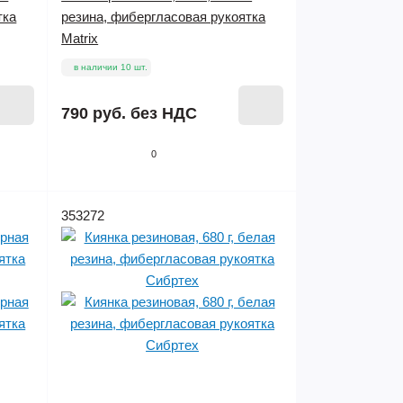
тка
резина, фибергласовая рукоятка
Matrix
в наличии 10 шт.
790 руб.
без НДС
0
353272