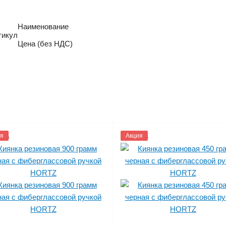
Наименование
тикул
Цена (без НДС)
236
я
1133234
Акция