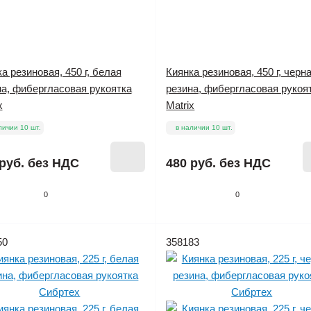
а резиновая, 450 г, белая
Киянка резиновая, 450 г, черн
на, фибергласовая рукоятка
резина, фибергласовая рукоя
x
Matrix
личии 10 шт.
в наличии 10 шт.
руб.
без НДС
480 руб.
без НДС
0
0
50
358183