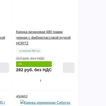
Киянка резиновая 680 грамм
кой
черная с фиберглассовой ручкой
HORTZ
в наличии 864 шт.
313 руб.
без НДС
-9%
282 руб.
без НДС
1
450852