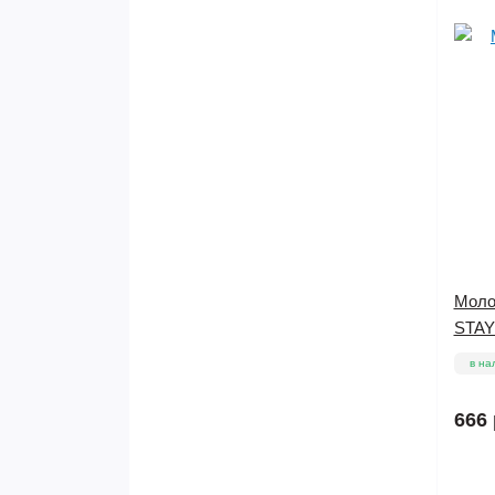
Молот
STAY
в на
666 