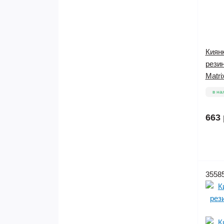
Киянк
рези
Matri
в на
663 
3558