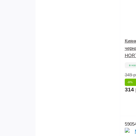
Киян
черн
HOR
в на
349 р
-9%
314 
5905