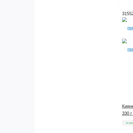
3155
Киян
330 г
в на