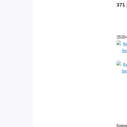
371 
3535
Киянк