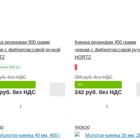
ка резиновая 900 грамм
Киянка резиновая 450 грамм
ая с фиберглассовой ручкой
черная с фиберглассовой руч
TZ
HORTZ
личии 962 шт.
уб.
без НДС
269 руб.
без НДС
-9%
руб.
без НДС
242 руб.
без НДС
1
1
40
592620