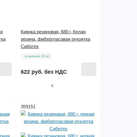
ая
Киянка резиновая, 680 г, белая
тка
резина, фибергласовая рукоятка
Сибртех
в наличии 10 шт.
622 руб.
без НДС
0
359151