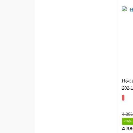
Нож 
202-
4 866
-10%
4 38