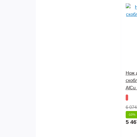
Нож 
скоб
AlCu
6 074
-10%
5 46