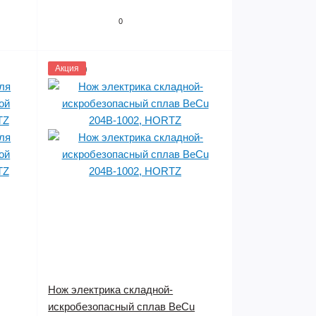
0
1146150
Акция
Нож электрика складной-
искробезопасный сплав BeCu