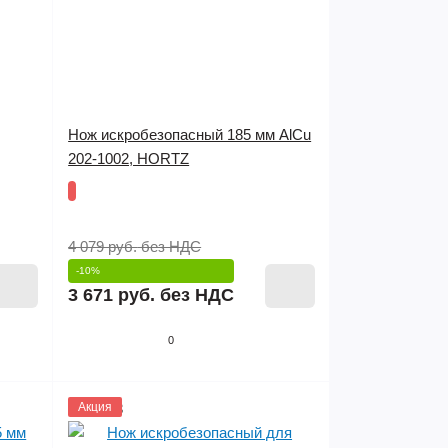
Нож искробезопасный 185 мм AlCu
202-1002, HORTZ
4 079 руб.
без НДС
-10%
3 671 руб.
без НДС
0
1143793
Акция