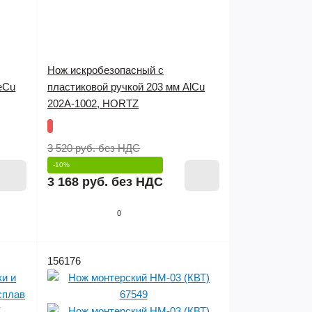
Нож искробезопасный c
eCu
пластиковой ручкой 203 мм AlCu
202A-1002, HORTZ
3 520 руб.
без НДС
-10%
3 168 руб.
без НДС
0
156176