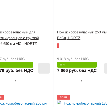
искробезопасный для
Нож искробезопасный 250 мм
елки фланцев с круглой
BeCu, HORTZ
ой 690 мм AlCu HORTZ
7 руб.
без НДС
9 018 руб.
без НДС
-15%
79 руб.
без НДС
7 666 руб.
без НДС
1
1
648
я
1133646
Акция