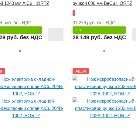
ой 1240 мм AlCu HORTZ
ручкой 690 мм BeCu HORTZ
4 руб.
без НДС
31 276 руб.
без НДС
-10%
28 руб.
без НДС
28 149 руб.
без НДС
0
0
151
я
1152843
Акция