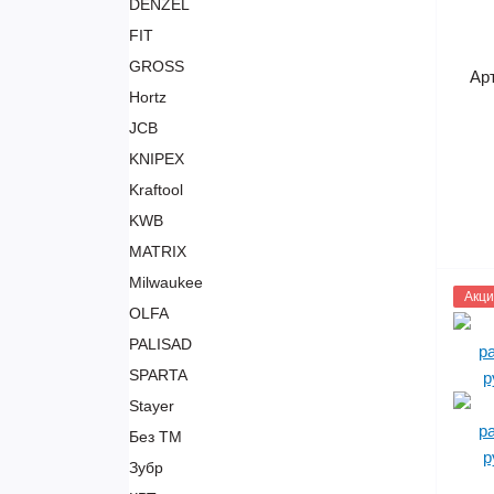
DENZEL
FIT
GROSS
Ар
Hortz
JCB
KNIPEX
Kraftool
KWB
MATRIX
Milwaukee
1095
Акци
OLFA
PALISAD
SPARTA
Stayer
Без ТМ
Зубр