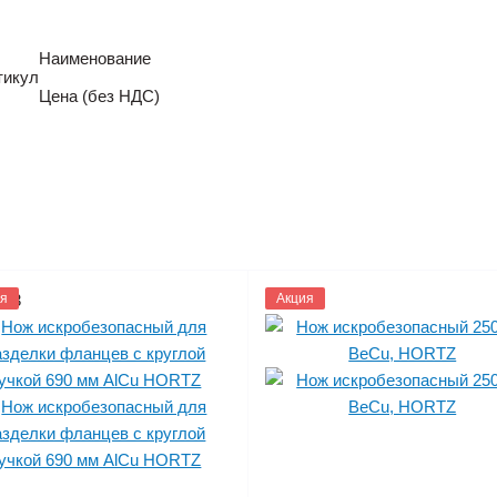
Наименование
тикул
Цена (без НДС)
263
я
1119695
Акция