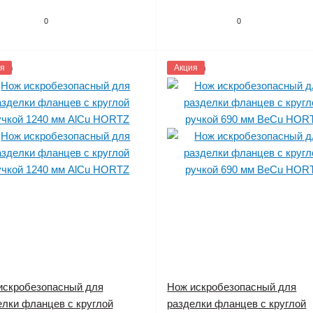
0
0
809
я
1143810
Акция
искробезопасный для
Нож искробезопасный для
елки фланцев с круглой
разделки фланцев с круглой