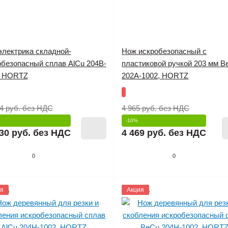
электрика складной-
Нож искробезопасный c
обезопасный сплав AlCu 204B-
пластиковой ручкой 203 мм B
, HORTZ
202A-1002, HORTZ
4 руб.
без НДС
4 965 руб.
без НДС
-10%
30 руб.
без НДС
4 469 руб.
без НДС
0
0
025
я
1211026
Акция