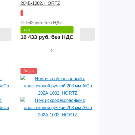
204B-1002, HORTZ
11 592 руб.
без НДС
-10%
10 433 руб.
без НДС
0
1152844
Акция