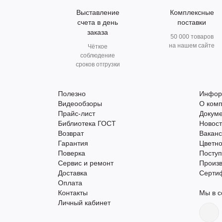
Выставление
Комплексные
счета в день
поставки
заказа
50 000 товаров
на нашем сайте
Чёткое
соблюдение
сроков отгрузки
Полезно
Инфор
Видеообзоры
О ком
Прайс-лист
Докум
Библиотека ГОСТ
Новос
Возврат
Вакан
Гарантия
Цветно
Поверка
Поступ
Сервис и ремонт
Произ
Доставка
Серти
Оплата
Контакты
Мы в с
Личный кабинет