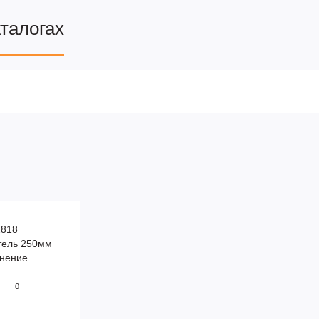
аталогах
2818
0