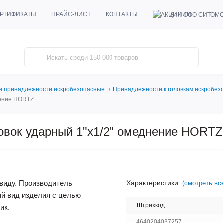
АКЦИИ
РТИФИКАТЫ
ПРАЙС-ЛИСТ
КОНТАКТЫ
 и принадлежности искробезопасные
Принадлежности к головкам искробез
нение HORTZ
овок ударный 1"х1/2" омеднение HORTZ
Характеристики:
виду. Производитель
(смотреть вс
ий вид изделия с целью
Штрихкод
ик.
4640204037257