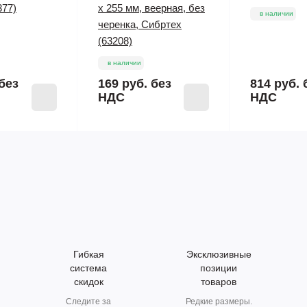
377)
х 255 мм, веерная, без
в наличии
черенка, Сибртех
(63208)
в наличии
без
169 руб.
без
814 руб.
НДС
НДС
Гибкая
Эксклюзивные
система
позиции
скидок
товаров
Следите за
Редкие размеры.