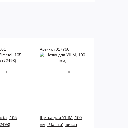
981
Артикул 917766
0
0
etal, 105
Щетка для УШМ, 100
72493)
мм, "Чашка", витая