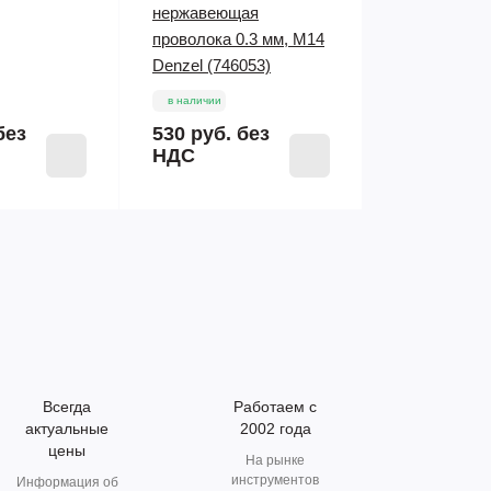
нержавеющая
проволока 0.3 мм, М14
Denzel (746053)
в наличии
без
530 руб.
без
НДС
Всегда
Работаем с
актуальные
2002 года
цены
На рынке
инструментов
Информация об