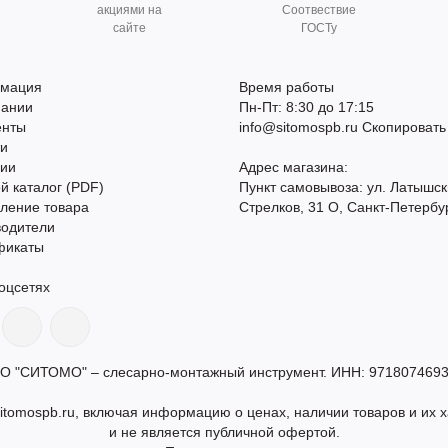
акциями на
Соотвествие
сайте
ГОСТу
мация
Время работы
пании
Пн-Пт: 8:30 до 17:15
енты
info@sitomospb.ru
Скопировать
ти
сии
Адрес магазина:
й каталог (PDF)
Пункт самовывоза: ул. Латышск
ление товара
Стрелков, 31 О, Санкт-Петербу
водители
фикаты
оцсетях
О "СИТОМО" – слесарно-монтажный инструмент. ИНН: 9718074693
itomospb.ru, включая информацию о ценах, наличии товаров и их х
и не является публичной офертой.