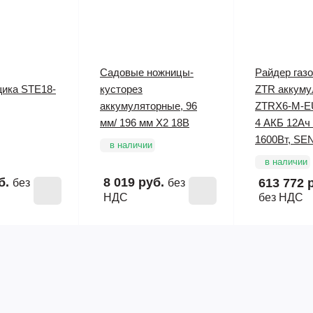
Садовые ножницы-
Райдер газ
щика STE18-
кусторез
ZTR аккуму
аккумуляторные, 96
ZTRX6-M-EU
мм/ 196 мм X2 18В
4 АКБ 12Ач 
1600Вт, SE
в наличии
в наличии
б.
8 019 руб.
613 772 
без
без
НДС
без НДС