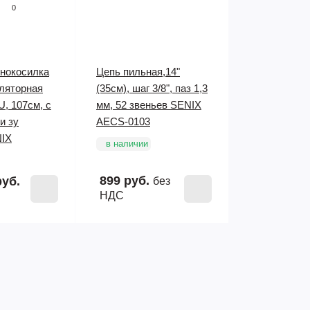
0
онокосилка
Цепь пильная,14"
ляторная
(35см), шаг 3/8", паз 1,3
, 107см, с
мм, 52 звеньев SENIX
и зу
AECS-0103
NIX
в наличии
899 руб.
руб.
без
НДС