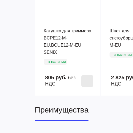
Катушка для триммера
Шнек для
BCPE12-M-
снегоубор
EU,BCUE12-M-EU
M-EU
SENIX
в наличии
в наличии
805 руб.
2 825 ру
без
НДС
НДС
Преимущества