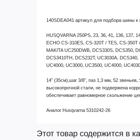
140SDEA041 артикул для подбора шины к 
HUSQVARNA 250PS, 23, 36, 41, 136, 137, 141
ECHO CS-310ES, CS-320T / TES, CS-350T 
MAKITA UC250DWB, DCS330S, DCS350, DC
DCS3410TH, DCS232T, UC3030A, DCS340, 
UC4000, UC3000, UC3500, UC4000, UC4030A
14" (35см),шаг 3/8", паз 1,3 мм, 52 звень
высокопрочной стали, не подвержена корр
обеспечивает равномерное скольжение цеп
Аналог Husqvarna 5310242-26
Этот товар содержится в к