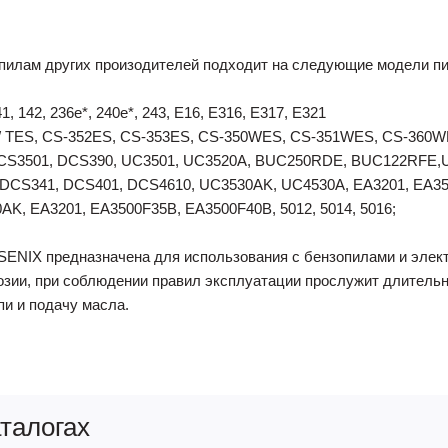
пилам других произодителей подходит на следующие модели п
, 142, 236e*, 240e*, 243, E16, E316, E317, E321
/ TES, CS-352ES, CS-353ES, CS-350WES, CS-351WES, CS-360WES
S3501, DCS390, UC3501, UC3520A, BUC250RDE, BUC122RFE,U
DCS341, DCS401, DCS4610, UC3530AK, UC4530A, EA3201, EA35
K, EA3201, EA3500F35B, EA3500F40B, 5012, 5014, 5016;
ев, SENIX предназначена для использования с бензопилами и эле
озии, при соблюдении правил эксплуатации прослужит длительн
и и подачу масла.
аталогах