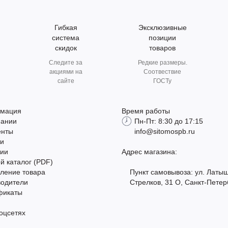
Гибкая
Эксклюзивные
система
позиции
скидок
товаров
Следите за
Редкие размеры.
акциями на
Соотвествие
сайте
ГОСТу
мация
Время работы
пании
Пн-Пт: 8:30 до 17:15
енты
info@sitomospb.ru
ти
сии
Адрес магазина:
й каталог (PDF)
ление товара
Пункт самовывоза: ул. Латы
водители
Стрелков, 31 О, Санкт-Петер
фикаты
оцсетях