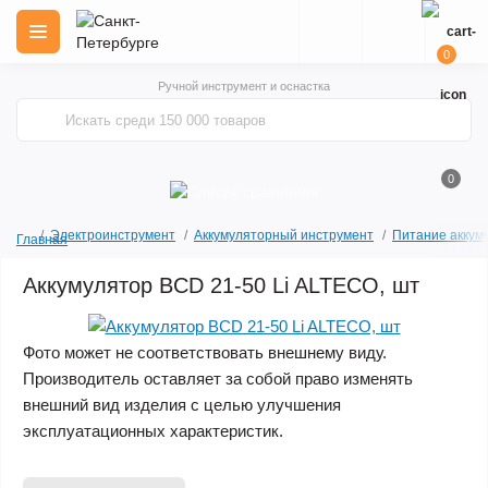
0
Ручной инструмент и оснастка
0
Электроинструмент
Аккумуляторный инструмент
Питание аккум
Главная
Аккумулятор BCD 21-50 Li ALTECO, шт
Фото может не соответствовать внешнему виду.
Производитель оставляет за собой право изменять
внешний вид изделия с целью улучшения
эксплуатационных характеристик.