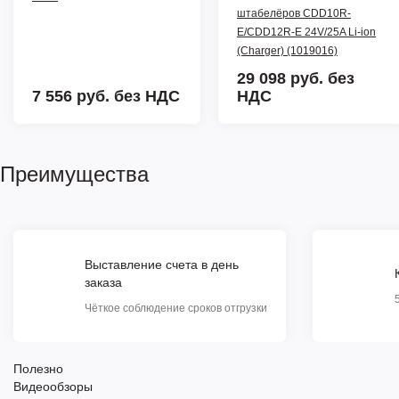
штабелёров CDD10R-
E/CDD12R-E 24V/25A Li-ion
(Charger) (1019016)
29 098 руб.
без
7 556 руб.
без НДС
НДС
Преимущества
Выставление счета в день
заказа
Чёткое соблюдение сроков отгрузки
Полезно
Видеообзоры