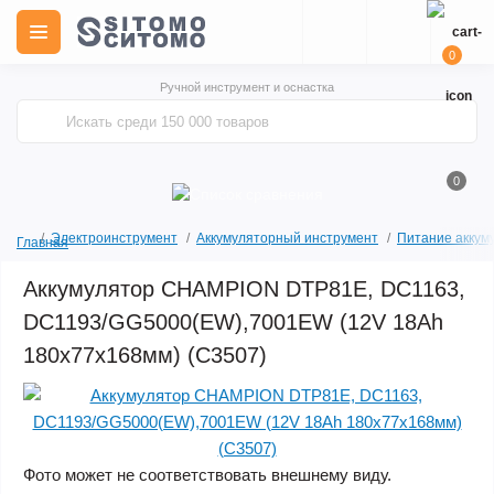
0
Ручной инструмент и оснастка
0
Электроинструмент
Аккумуляторный инструмент
Питание аккум
Главная
Аккумулятор CHAMPION DTP81E, DC1163,
DC1193/GG5000(EW),7001EW (12V 18Ah
180х77х168мм) (C3507)
Фото может не соответствовать внешнему виду.