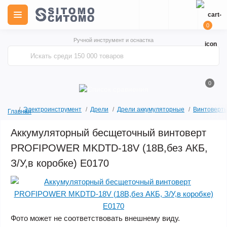
0
Ручной инструмент и оснастка
0
Электроинструмент
Дрели
Дрели аккумуляторные
Винтоверты
Главная
Аккумуляторный беcщеточный винтоверт
PROFIPOWER MKDTD-18V (18В,без АКБ,
З/У,в коробке) E0170
Фото может не соответствовать внешнему виду.