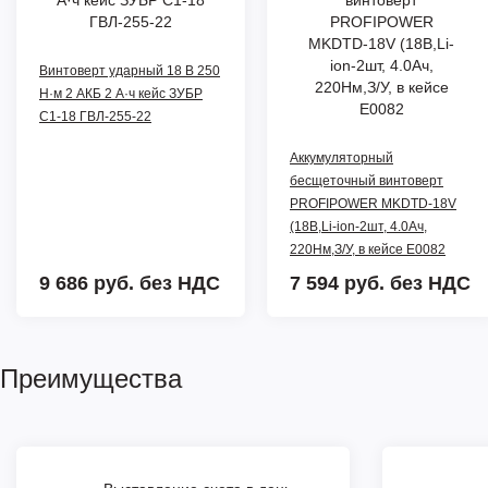
Винтоверт ударный 18 В 250
Н·м 2 АКБ 2 А·ч кейс ЗУБР
С1-18 ГВЛ-255-22
Аккумуляторный
беcщеточный винтоверт
PROFIPOWER MKDTD-18V
(18В,Li-ion-2шт, 4.0Ач,
220Нм,З/У, в кейсе E0082
9 686 руб.
без НДС
7 594 руб.
без НДС
Преимущества