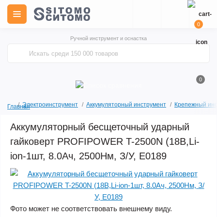
0
Ручной инструмент и оснастка
0
Электроинструмент
Аккумуляторный инструмент
Крепежный инс
Главная
Аккумуляторный бесщеточный ударный
гайковерт PROFIPOWER T-2500N (18В,Li-
ion-1шт, 8.0Ач, 2500Нм, З/У, E0189
Фото может не соответствовать внешнему виду.