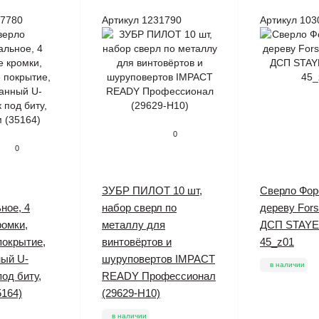
87780
Артикул 1231790
Артикул 103
0
0
ЗУБР ПИЛОТ 10 шт,
Сверло Фор
ное, 4
набор сверл по
дереву Forst
омки,
металлу для
ДСП STAYE
покрытие,
винтовёртов и
45_z01
ный U-
шуруповертов IMPACT
в наличии
под биту,
READY Профессионал
5164)
(29629-H10)
в наличии