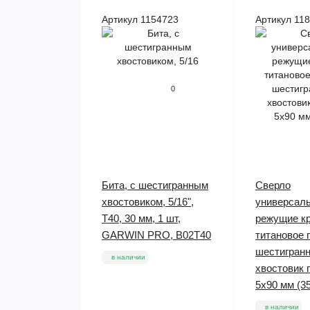
Артикул 1154723
Артикул 11
0
Бита, с шестигранным
Сверло
хвостовиком, 5/16",
универсаль
T40, 30 мм, 1 шт,
режущие кр
GARWIN PRO, B02T40
титановое 
шестигран
в наличии
хвостовик 
5х90 мм (3
в наличии