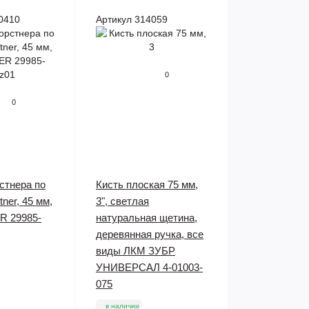
0410
Артикул 314059
0
0
стнера по
Кисть плоская 75 мм,
ner, 45 мм,
3", светлая
R 29985-
натуральная щетина,
деревянная ручка, все
виды ЛКМ ЗУБР
УНИВЕРСАЛ 4-01003-
075
в наличии