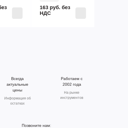
без
163 руб.
без
НДС
Всегда
Работаем с
актуальные
2002 года
цены
На рынке
инструментов
Информация об
остатках
Позвоните нам: