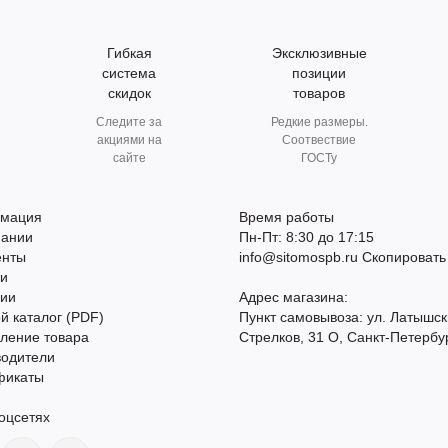
Гибкая
Эксклюзивные
система
позиции
скидок
товаров
Следите за
Редкие размеры.
акциями на
Соотвествие
сайте
ГОСТу
мация
Время работы
пании
Пн-Пт: 8:30 до 17:15
енты
info@sitomospb.ru
Скопировать
ти
сии
Адрес магазина:
й каталог (PDF)
Пункт самовывоза: ул. Латышск
ление товара
Стрелков, 31 О, Санкт-Петербу
водители
фикаты
оцсетях