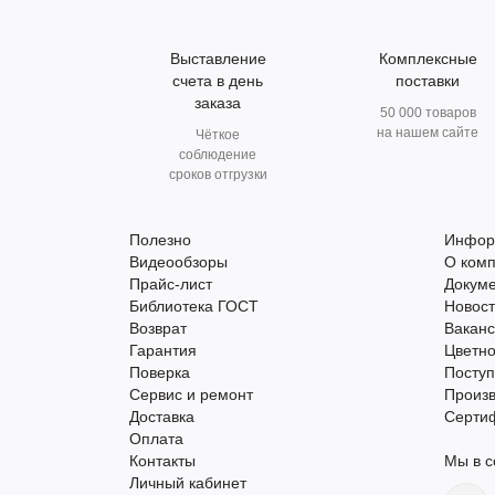
Выставление
Комплексные
счета в день
поставки
заказа
50 000 товаров
на нашем сайте
Чёткое
соблюдение
сроков отгрузки
Полезно
Инфор
Видеообзоры
О ком
Прайс-лист
Докум
Библиотека ГОСТ
Новос
Возврат
Вакан
Гарантия
Цветно
Поверка
Поступ
Сервис и ремонт
Произ
Доставка
Серти
Оплата
Контакты
Мы в с
Личный кабинет