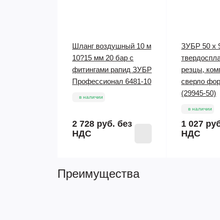
Шланг воздушный 10 м
ЗУБР 50 x 
10?15 мм 20 бар с
твердоспл
фитингами рапид ЗУБР
резцы, ком
Профессионал 6481-10
cверло фо
(29945-50)
в наличии
в наличии
2 728 руб.
без
1 027 ру
НДС
НДС
Преимущества