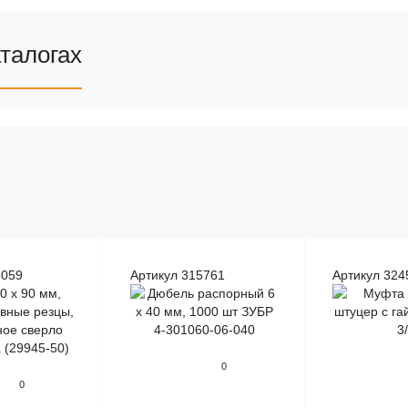
аталогах
6059
Артикул 315761
Артикул 324
0
0