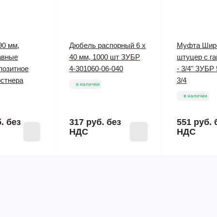
90 мм,
Дюбель распорный 6 х
Муфта Шир
авные
40 мм, 1000 шт ЗУБР
штуцер с га
позитное
4-301060-06-040
- 3/4" ЗУБР
рстнера
3/4
в наличии
в наличии
б.
без
317 руб.
без
551 руб.
НДС
НДС