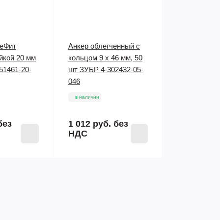
еФит
Анкер облегченный с
йкой 20 мм
кольцом 9 х 46 мм, 50
 51461-20-
шт ЗУБР 4-302432-05-
046
в наличии
без
1 012 руб.
без
НДС