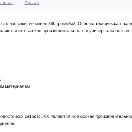
ставка
Оплата
ость насыпки: не менее 390 грамм/м2 -Основа: техническая тка
ляются их высокая производительность и универсальность ис
а
ым материалам
остойких сеток DEXX являются их высокая производительност
риалов.