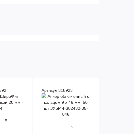
592
Артикул 318923
0
0