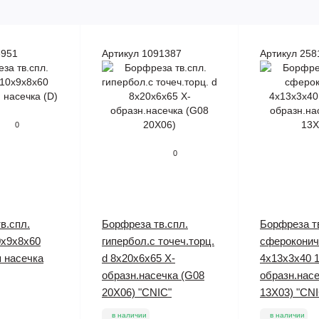
3951
Артикул 1091387
Артикул 258
0
0
в.спл.
Борфреза тв.спл.
Борфреза т
0х9х8х60
гипербол.с точеч.торц.
сфероконич
 насечка
d 8х20х6х65 Х-
4х13х3х40 1
образн.насечка (G08
образн.насе
20Х06) "CNIC"
13Х03) "CNI
в наличии
в наличии