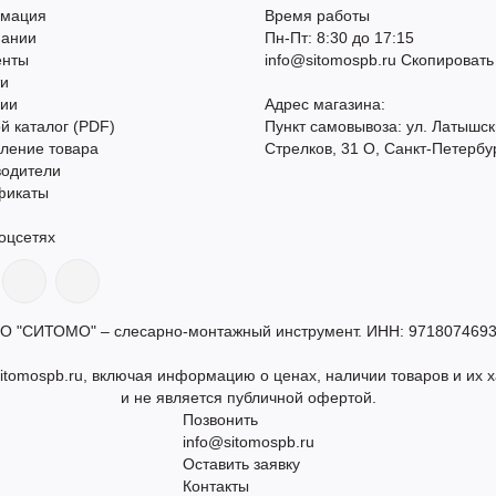
мация
Время работы
пании
Пн-Пт: 8:30 до 17:15
енты
info@sitomospb.ru
Скопировать
ти
сии
Адрес магазина:
й каталог (PDF)
Пункт самовывоза: ул. Латышск
ление товара
Стрелков, 31 О, Санкт-Петербу
водители
фикаты
оцсетях
О "СИТОМО" – слесарно-монтажный инструмент. ИНН: 9718074693
itomospb.ru, включая информацию о ценах, наличии товаров и их х
и не является публичной офертой.
Позвонить
info@sitomospb.ru
Оставить заявку
Контакты