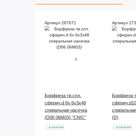
Артикул 287671
Артикул 27
0
Борфреза тв.спл.
Борфреза т
сферич.d 6х 6х3х48
сферич.d1
спиральная насечка
спиральная
(D06 06М03) "CNIC"
(D)
в наличии
в наличии