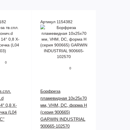
182
Артикул 1154382
0
0
в.спл.
Борфреза
.d
пламевидная 10x25x70
4° 0,8 Х-
мм, VHM, DC, форма H
чка (L04
(серия 900665)
C"
GARWIN INDUSTRIAL
900665-102570