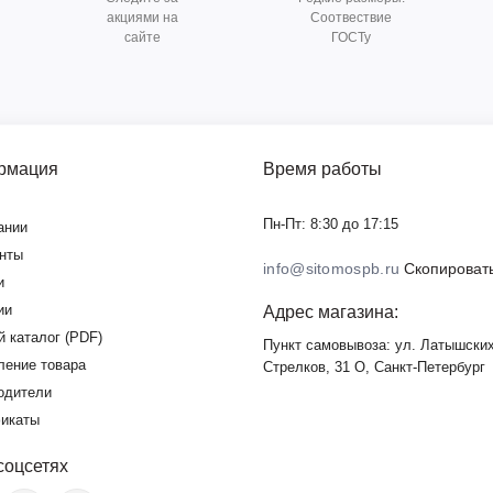
акциями на
Соотвествие
сайте
ГОСТу
рмация
Время работы
Пн-Пт: 8:30 до 17:15
ании
нты
info@sitomospb.ru
Скопировать
и
ии
Адрес магазина:
й каталог (PDF)
Пункт самовывоза: ул. Латышски
ление товара
Стрелков, 31 О, Санкт-Петербург
одители
икаты
соцсетях