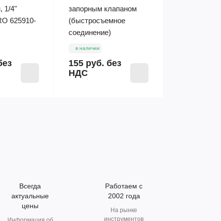
 1/4"
запорным клапаном
O 625910-
(быстросъемное
соединение)
в наличии
без
155 руб.
без
НДС
Всегда
Работаем с
актуальные
2002 года
цены
На рынке
инструментов
Информация об