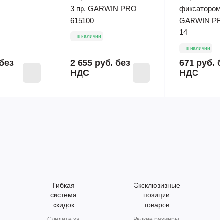
3 пр. GARWIN PRO
фиксатором,
615100
GARWIN PR
14
в наличии
в наличии
без
2 655 руб.
без
671 руб.
НДС
НДС
Гибкая
Эксклюзивные
система
позиции
скидок
товаров
Следите за
Редкие размеры.