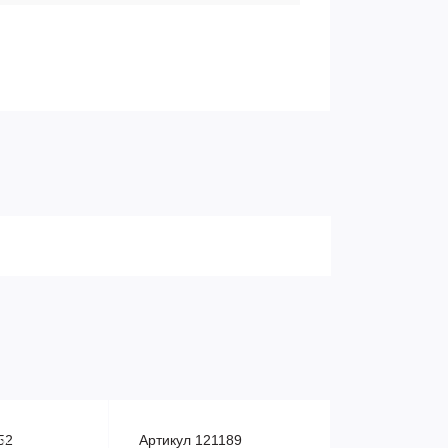
52
Артикул 121189
на