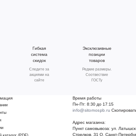
Гибкая
Эксклюзивные
система
позиции
скидок
товаров
Следите за
Редкие размеры.
акциями на
Соотвествие
сайте
ГОСТу
мация
Время работы
Пн-Пт: 8:30 до 17:15
ании
info@sitomospb.ru
Скопировать
нты
и
Адрес магазина:
ии
Пункт самовывоза: ул. Латышск
Стрелков, 31 О, Санкт-Петербу
й каталог (PDF)