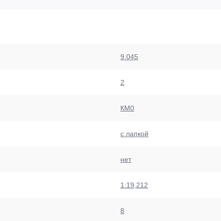
9.045
2
КМ0
с лапкой
нет
1:19,212
8