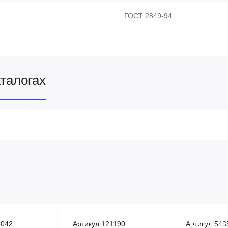
ГОСТ 2849-94
аталогах
5042
Артикул 121190
Артикул 543
Цена сниже