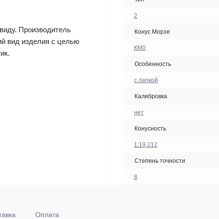
2
виду. Производитель
Конус Морзе
ий вид изделия с целью
КМ0
ик.
Особенность
с лапкой
Калибровка
нет
Конусность
1:19,212
Степень точности
8
тавка
Оплата