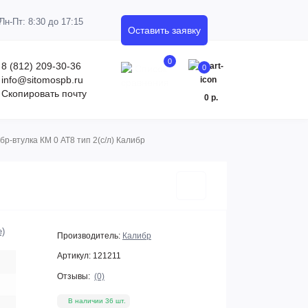
Пн-Пт: 8:30 до 17:15
Оставить заявку
0
8 (812) 209-30-36
0
info@sitomospb.ru
Скопировать почту
0 р.
бр-втулка КМ 0 АТ8 тип 2(с/л) Калибр
е)
Производитель:
Калибр
Артикул:
121211
Отзывы:
(0)
В наличии 36 шт.