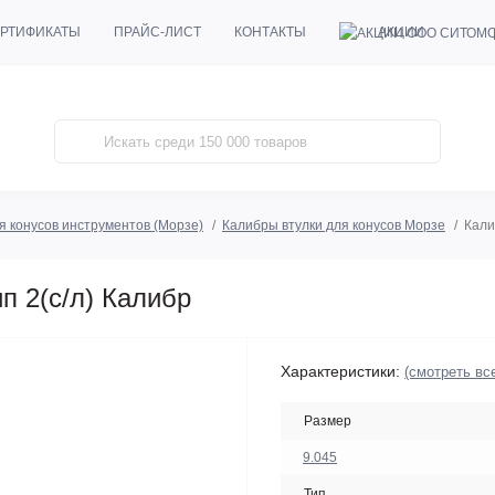
АКЦИИ
РТИФИКАТЫ
ПРАЙС-ЛИСТ
КОНТАКТЫ
я конусов инструментов (Морзе)
Калибры втулки для конусов Морзе
Кали
п 2(с/л) Калибр
Характеристики:
(смотреть вс
Размер
9.045
Тип