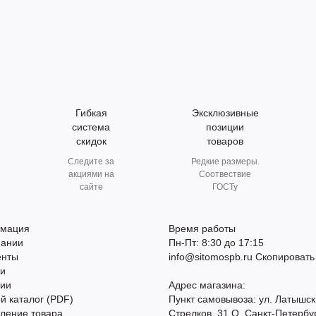
Гибкая
Эксклюзивные
система
позиции
скидок
товаров
Следите за
Редкие размеры.
акциями на
Соотвествие
сайте
ГОСТу
мация
Время работы
пании
Пн-Пт: 8:30 до 17:15
енты
info@sitomospb.ru
Скопировать
ти
сии
Адрес магазина:
й каталог (PDF)
Пункт самовывоза: ул. Латышск
ление товара
Стрелков, 31 О, Санкт-Петербу