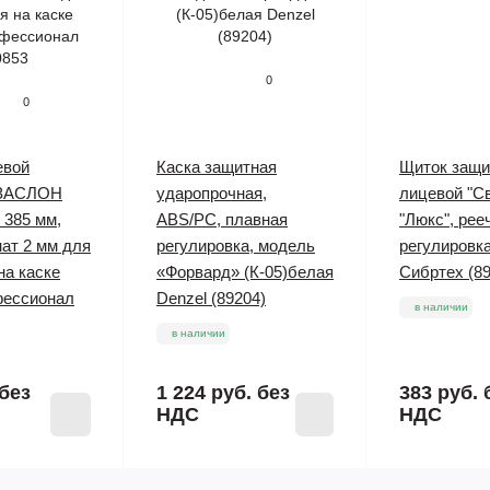
0
0
евой
Каска защитная
Щиток защ
 ЗАСЛОН
ударопрочная,
лицевой "С
 385 мм,
ABS/PC, плавная
"Люкс", рее
ат 2 мм для
регулировка, модель
регулировк
на каске
«Форвард» (К-05)белая
Сибртех (89
ессионал
Denzel (89204)
в наличии
в наличии
без
1 224 руб.
без
383 руб.
НДС
НДС