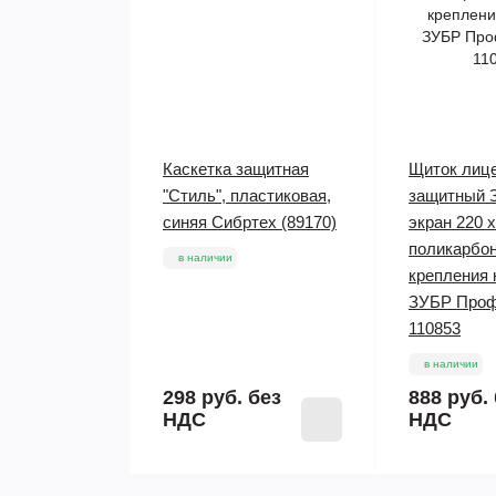
Каскетка защитная
Щиток лиц
"Стиль", пластиковая,
защитный
синяя Сибртех (89170)
экран 220 x
поликарбон
в наличии
крепления 
ЗУБР Проф
110853
в наличии
298 руб.
без
888 руб.
НДС
НДС