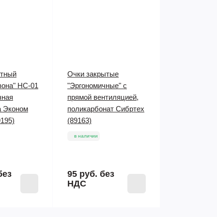
итный
Очки закрытые
вона" НС-01
"Эргономичные" с
чная
прямой вентиляцией,
а Эконом
поликарбонат Сибртех
195)
(89163)
в наличии
без
95 руб.
без
НДС