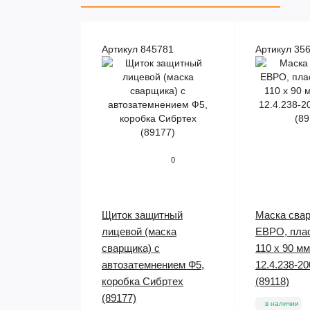
Артикул 845781
Артикул 35
0
Щиток защитный
Маска сва
лицевой (маска
ЕВРО, плас
сварщика) с
110 х 90 м
автозатемнением Ф5,
12.4.238-2
коробка Сибртех
(89118)
(89177)
в наличии