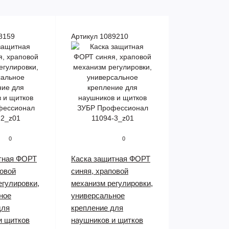
8159
Артикул 1089210
0
0
тная ФОРТ
Каска защитная ФОРТ
повой
синяя, храповой
егулировки,
механизм регулировки,
ное
универсальное
для
крепление для
и щитков
наушников и щитков