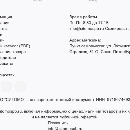
мация
Время работы
пании
Пн-Пт: 8:30 до 17:15
енты
info@sitomospb.ru
Скопировать
ти
сии
Адрес магазина:
й каталог (PDF)
Пункт самовывоза: ул. Латышск
ление товара
Стрелков, 31 О, Санкт-Петербу
водители
фикаты
оцсетях
О "СИТОМО" – слесарно-монтажный инструмент. ИНН: 9718074693
itomospb.ru, включая информацию о ценах, наличии товаров и их х
и не является публичной офертой.
Позвонить
info@sitomospb.ru