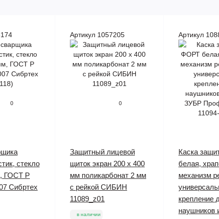
6174
Артикул 1057205
Артикул 108
0
0
рщика
Защитный лицевой
Каска защи
тик, стекло
щиток экран 200 х 400
белая, хра
м, ГОСТ Р
мм поликарбонат 2 мм
механизм р
007 Сибртех
с рейкой СИБИН
универсаль
11089_z01
крепление 
наушников 
в наличии