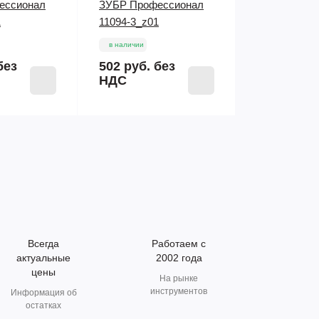
ессионал
ЗУБР Профессионал
1
11094-3_z01
в наличии
без
502 руб.
без
НДС
Всегда
Работаем с
актуальные
2002 года
цены
На рынке
инструментов
Информация об
остатках