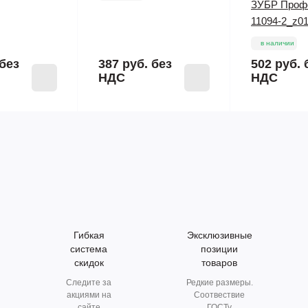
ЗУБР Проф
11094-2_z0
в наличии
без
387 руб.
без
502 руб.
НДС
НДС
Гибкая
Эксклюзивные
система
позиции
скидок
товаров
Следите за
Редкие размеры.
акциями на
Соотвествие
сайте
ГОСТу