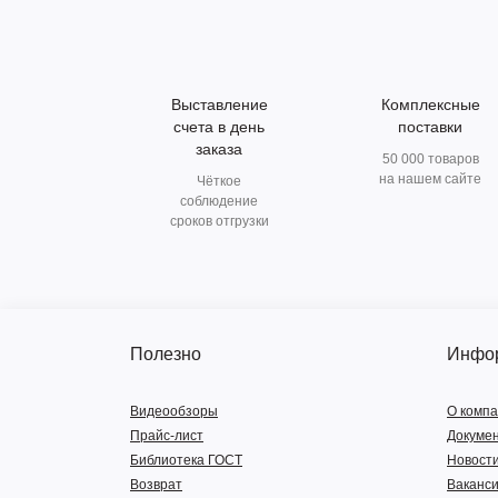
Выставление
Комплексные
счета в день
поставки
заказа
50 000 товаров
на нашем сайте
Чёткое
соблюдение
сроков отгрузки
Полезно
Инфо
Видеообзоры
О комп
Прайс-лист
Докуме
Библиотека ГОСТ
Новост
Возврат
Ваканс