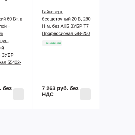
Гайковерт
ий 60 Вт, в
бесщеточный 20 В, 280
пой +
Н·м, без АКБ ЗУБР Т7
2к
Профессионал GB-250
онус,
в наличии
ий
ь ЗУБР
ал 55402-
.
без
7 263 руб.
без
НДС