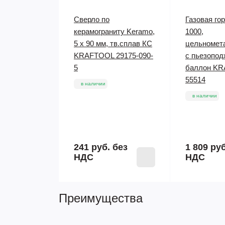
Сверло по
Газовая го
керамограниту Keramo,
1000,
5 х 90 мм, тв.сплав КС
цельномет
KRAFTOOL 29175-090-
с пьезопод
5
баллон K
55514
в наличии
в наличии
241 руб.
без
1 809 ру
НДС
НДС
Преимущества