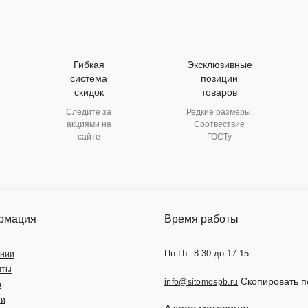
Гибкая
Эксклюзивные
система
позиции
скидок
товаров
Следите за
Редкие размеры.
акциями на
Соотвествие
сайте
ГОСТу
рмация
Время работы
Пн-Пт: 8:30 до 17:15
ании
нты
Скопировать п
info@sitomospb.ru
и
ии