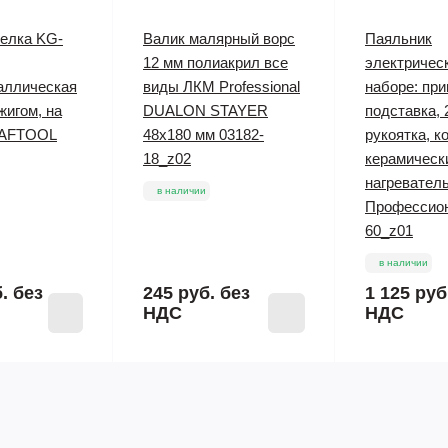
релка KG-
Валик малярный ворс
Паяльник
12 мм полиакрил все
электрическ
аллическая
виды ЛКМ Professional
наборе: при
жигом, на
DUALON STAYER
подставка, 
RAFTOOL
48х180 мм 03182-
рукоятка, к
18_z02
керамическ
нагревател
в наличии
Профессион
60_z01
в наличии
б.
без
245 руб.
без
1 125 руб
НДС
НДС