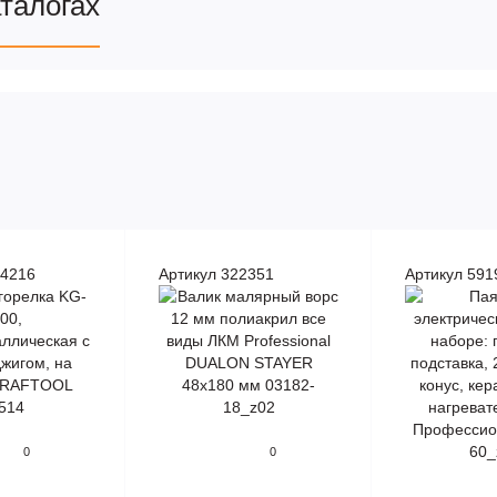
аталогах
44216
Артикул 322351
Артикул 591
0
0