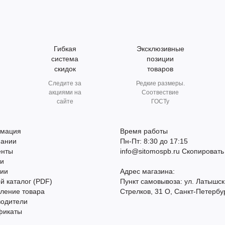
Гибкая
Эксклюзивные
система
позиции
скидок
товаров
Следите за
Редкие размеры.
акциями на
Соотвествие
сайте
ГОСТу
мация
Время работы
пании
Пн-Пт: 8:30 до 17:15
енты
info@sitomospb.ru
Скопировать
ти
сии
Адрес магазина:
й каталог (PDF)
Пункт самовывоза: ул. Латышск
ление товара
Стрелков, 31 О, Санкт-Петербу
водители
фикаты