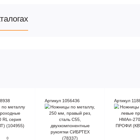
аталогах
88938
Артикул 1056436
Артикул 118
0