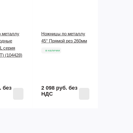
 металлу
Ножницы по металлу
одные
45° Прямой рез 260мм
L серия
в наличии
) (104428)
.
без
2 098 руб.
без
НДС