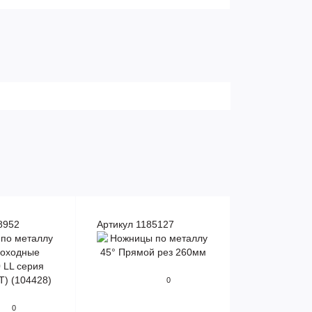
8952
Артикул 1185127
0
0