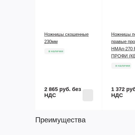
Ножницы скошенные
Ножницы п
230мм
правые пр
НМАп-270 
в наличии
ПРОФИ (КВТ
в наличии
2 865 руб.
без
1 372 ру
НДС
НДС
Преимущества