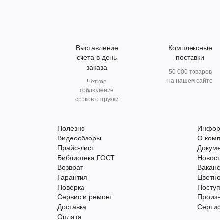
Выставление
Комплексные
счета в день
поставки
заказа
50 000 товаров
на нашем сайте
Чёткое
соблюдение
сроков отгрузки
Полезно
Инфор
Видеообзоры
О ком
Прайс-лист
Докум
Библиотека ГОСТ
Новос
Возврат
Вакан
Гарантия
Цветно
Поверка
Поступ
Сервис и ремонт
Произ
Доставка
Серти
Оплата