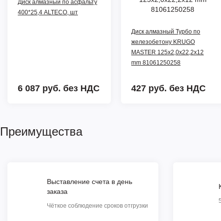
Диск алмазный по асфальту
400*25,4 ALTECO, шт
Диск алмазный Турбо по
железобетону KRUGO
MASTER 125х2,0х22,2х12
mm 81061250258
6 087 руб.
без НДС
427 руб.
без НДС
Преимущества
Выставление счета в день
заказа
Чёткое соблюдение сроков отгрузки