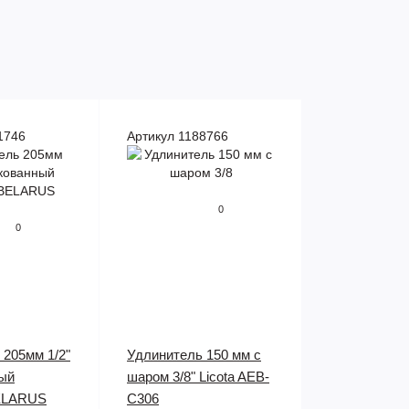
1746
Артикул 1188766
0
0
 205мм 1/2"
Удлинитель 150 мм с
ый
шаром 3/8" Licota AEB-
ELARUS
C306