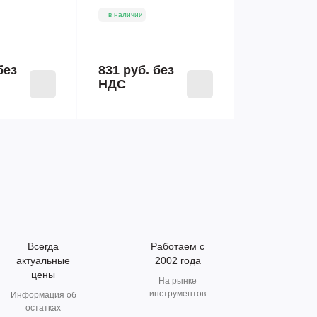
в наличии
без
831 руб.
без
НДС
Всегда
Работаем с
актуальные
2002 года
цены
На рынке
инструментов
Информация об
остатках