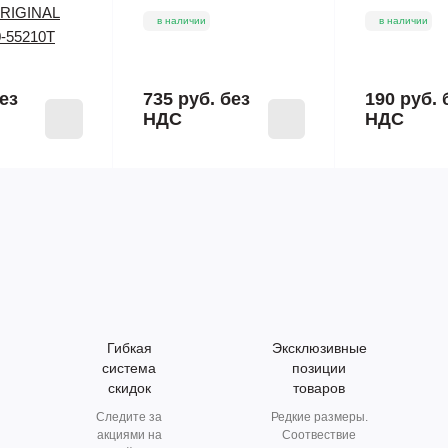
ORIGINAL
в наличии
в наличии
-55210T
ез
735 руб.
без
190 руб.
НДС
НДС
Гибкая
Эксклюзивные
система
позиции
скидок
товаров
Следите за
Редкие размеры.
акциями на
Соотвествие