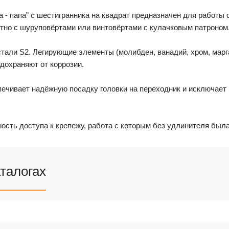
 - папа” с шестигранника на квадрат предназначен для работы
тно с шуруповёртами или винтовёртами с кулачковым патроном
стали S2. Легирующие элементы (молибден, ванадий, хром, мар
едохраняют от коррозии.
печивает надёжную посадку головки на переходник и исключает 
ость доступа к крепежу, работа с которым без удлинителя был
аталогах