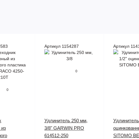
7583
Артикул 1154287
Артикул 114
0
0
к
Удлинитель 250 мм,
Удлинитель
 из
3/8" GARWIN PRO
оцинкованн
ого
614512-250
SITOMO B