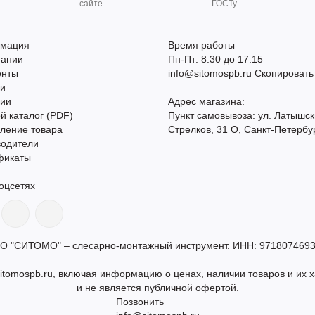
сайте
ГОСТу
мация
Время работы
пании
Пн-Пт: 8:30 до 17:15
енты
info@sitomospb.ru
Скопировать
ти
сии
Адрес магазина:
й каталог (PDF)
Пункт самовывоза: ул. Латышск
ление товара
Стрелков, 31 О, Санкт-Петербу
водители
фикаты
оцсетях
О "СИТОМО" – слесарно-монтажный инструмент. ИНН: 9718074693
itomospb.ru, включая информацию о ценах, наличии товаров и их х
и не является публичной офертой.
Позвонить