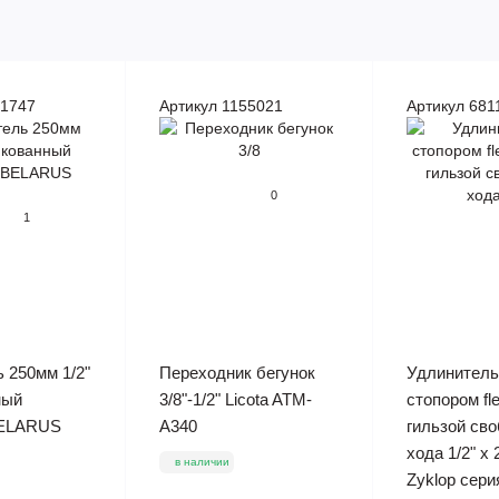
41747
Артикул 1155021
Артикул 681
0
1
 250мм 1/2"
Переходник бегунок
Удлинитель
ный
3/8"-1/2" Licota ATM-
стопором fle
ELARUS
A340
гильзой св
хода 1/2" x
в наличии
Zyklop сери