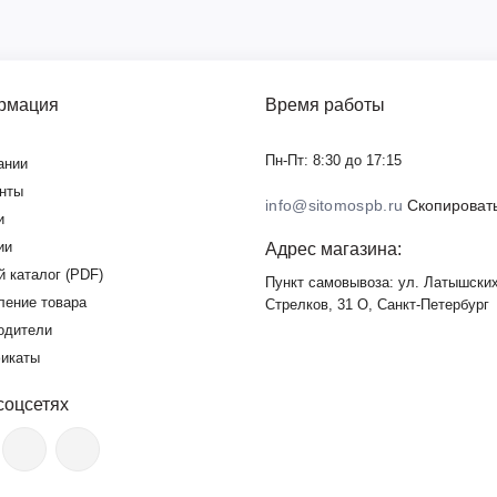
рмация
Время работы
Пн-Пт: 8:30 до 17:15
ании
нты
info@sitomospb.ru
Скопировать
и
ии
Адрес магазина:
й каталог (PDF)
Пункт самовывоза: ул. Латышски
ление товара
Стрелков, 31 О, Санкт-Петербург
одители
икаты
соцсетях