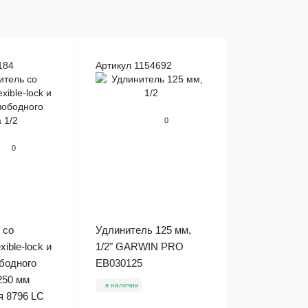
184
Артикул 1154692
0
0
 со
Удлинитель 125 мм,
xible-lock и
1/2" GARWIN PRO
ободного
EB030125
 250 мм
в наличии
я 8796 LC