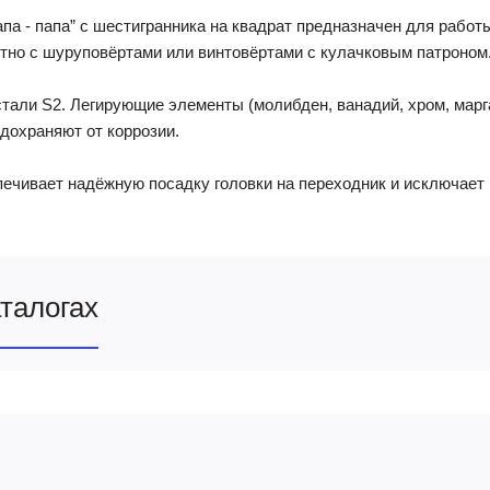
па - папа” с шестигранника на квадрат предназначен для работ
тно с шуруповёртами или винтовёртами с кулачковым патроном
стали S2. Легирующие элементы (молибден, ванадий, хром, мар
едохраняют от коррозии.
печивает надёжную посадку головки на переходник и исключает 
аталогах