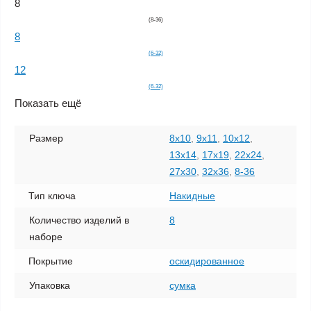
8
(8-36)
8
(6-32)
12
(6-32)
Показать ещё
Размер
8х10
,
9х11
,
10х12
,
13х14
,
17х19
,
22х24
,
27х30
,
32х36
,
8-36
Тип ключа
Накидные
Количество изделий в
8
наборе
Покрытие
оскидированное
Упаковка
сумка