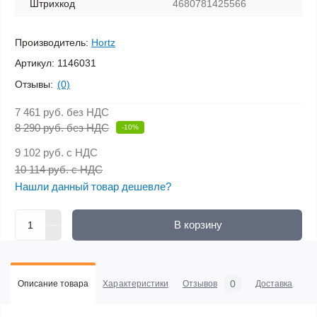
Штрихкод
4680781425566
Производитель:
Hortz
Артикул:
1146031
Отзывы:
(0)
7 461 руб.
без НДС
8 290 руб. без НДС
-10%
9 102 руб.
с НДС
10 114 руб. с НДС
Нашли данный товар дешевле?
В корзину
0
Описание товара
Характеристики
Отзывов
Доставка
Оп