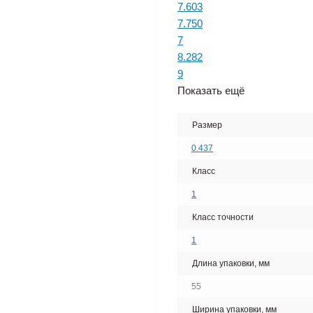
7.603
7.750
7
8.282
9
Показать ещё
Размер
0.437
Класс
1
Класс точности
1
Длина упаковки, мм
55
Ширина упаковки, мм