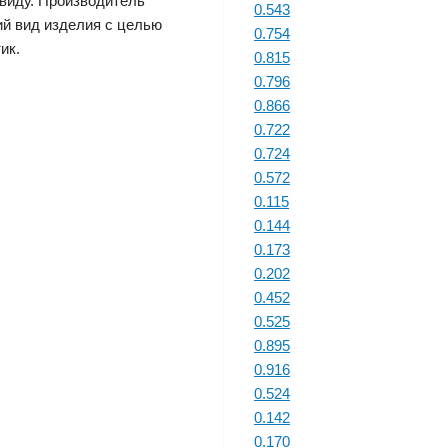
виду. Производитель
0.543
ий вид изделия с целью
0.754
ик.
0.815
0.796
0.866
0.722
0.724
0.572
0.115
0.144
0.173
0.202
0.452
0.525
0.895
0.916
0.524
0.142
0.170