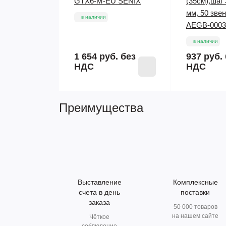
GTX6-M-EU SENIX
(35см),шаг 3
мм, 50 зве
в наличии
AEGB-0003
в наличии
1 654 руб.
без
937 руб.
НДС
НДС
Преимущества
Выставление
Комплексные
счета в день
поставки
заказа
50 000 товаров
на нашем сайте
Чёткое