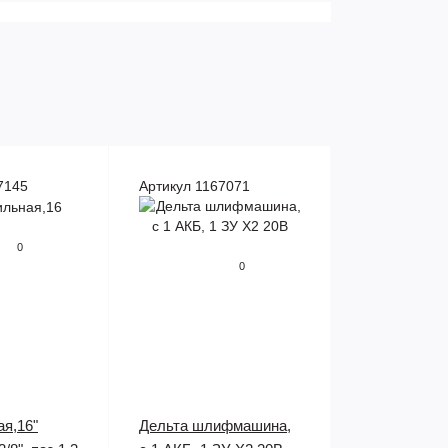
7145
Артикул 1167071
0
0
ая,16"
Дельта шлифмашина,