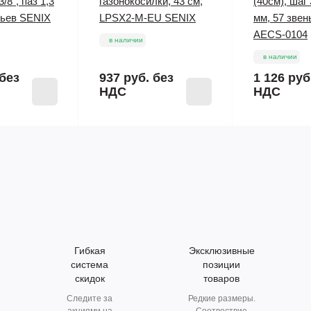
/8", паз 1,3
газонокосилки, 43 см,
(40см), шаг 
ньев SENIX
LPSX2-M-EU SENIX
мм, 57 зве
AECS-0104
в наличии
в наличии
без
937 руб.
без
1 126 руб
НДС
НДС
Гибкая
Эксклюзивные
система
позиции
скидок
товаров
Следите за
Редкие размеры.