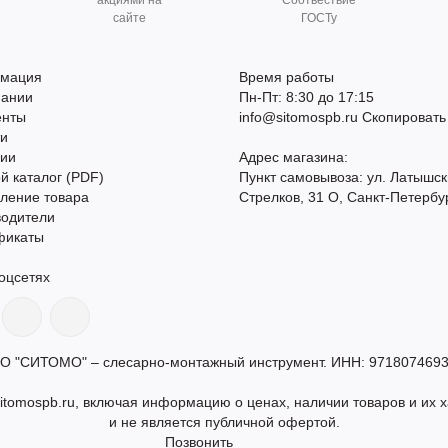
акциями на
Соотвествие
сайте
ГОСТу
мация
Время работы
пании
Пн-Пт: 8:30 до 17:15
енты
info@sitomospb.ru
Скопировать
ти
сии
Адрес магазина:
й каталог (PDF)
Пункт самовывоза: ул. Латышск
ление товара
Стрелков, 31 О, Санкт-Петербу
водители
фикаты
оцсетях
О "СИТОМО" – слесарно-монтажный инструмент. ИНН: 9718074693
itomospb.ru, включая информацию о ценах, наличии товаров и их х
и не является публичной офертой.
Позвонить