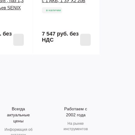
3/8", паз 1,3
с 1 АКБ, 1 ЗУ X2 20В
ньев SENIX
в наличии
.
без
7 547 руб.
без
НДС
Всегда
Работаем с
актуальные
2002 года
цены
На рынке
инструментов
Информация об