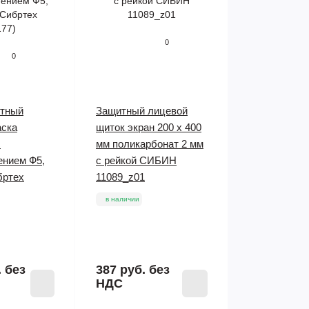
0
0
итный
Защитный лицевой
аска
щиток экран 200 х 400
с
мм поликарбонат 2 мм
ением Ф5,
с рейкой СИБИН
бртех
11089_z01
в наличии
.
без
387 руб.
без
НДС