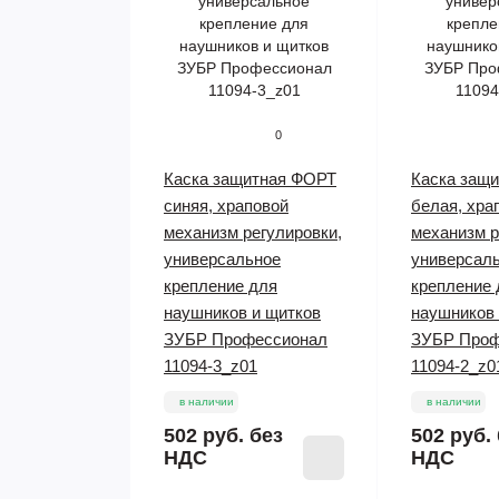
0
Каска защитная ФОРТ
Каска защ
синяя, храповой
белая, хра
механизм регулировки,
механизм р
универсальное
универсал
крепление для
крепление 
наушников и щитков
наушников 
ЗУБР Профессионал
ЗУБР Проф
11094-3_z01
11094-2_z0
в наличии
в наличии
502 руб.
без
502 руб.
НДС
НДС