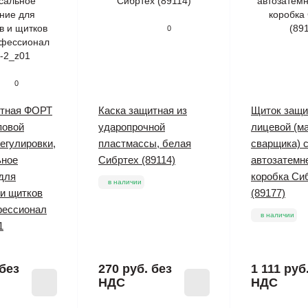
0
0
итная ФОРТ
Каска защитная из
Щиток защ
повой
ударопрочной
лицевой (м
егулировки,
пластмассы, белая
сварщика) 
ьное
Сибртех (89114)
автозатемн
для
коробка Си
в наличии
и щитков
(89177)
ессионал
в наличии
1
без
270 руб.
без
1 111 руб
НДС
НДС