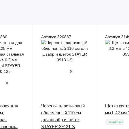
9886
Артикул 320887
Артикул 314
0
0
овая для
Черенок пластиковый
Щетка кисте
м,
облегченный 110 см
мм L 42 мм
ная
для швабр и щеток
в наличии
роволока
STAYER 39131-S