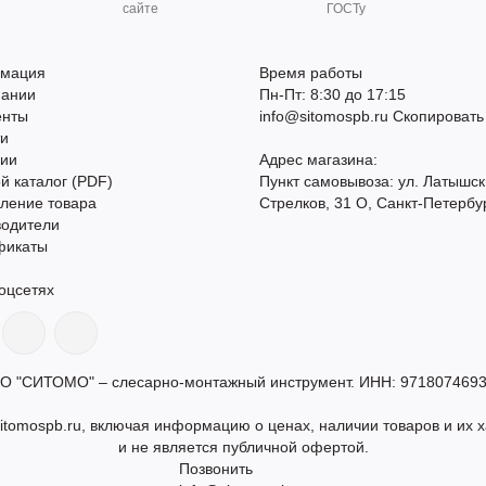
сайте
ГОСТу
мация
Время работы
пании
Пн-Пт: 8:30 до 17:15
енты
info@sitomospb.ru
Скопировать
ти
сии
Адрес магазина:
й каталог (PDF)
Пункт самовывоза: ул. Латышск
ление товара
Стрелков, 31 О, Санкт-Петербу
водители
фикаты
оцсетях
О "СИТОМО" – слесарно-монтажный инструмент. ИНН: 9718074693
itomospb.ru, включая информацию о ценах, наличии товаров и их х
и не является публичной офертой.
Позвонить