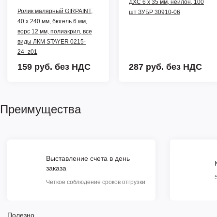
ДХС 6 x 35 мм, нейлон, 100
Ролик малярный GIRPAINT,
шт ЗУБР 30910-06
40 х 240 мм, бюгель 6 мм,
ворс 12 мм, полиакрил, все
виды ЛКМ STAYER 0215-
24_z01
159 руб.
без НДС
287 руб.
без НДС
Преимущества
Выставление счета в день
заказа
Чёткое соблюдение сроков отгрузки
Полезно