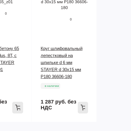
0
0
бетону 65
Круг шлифовальный
us, 8T, с
лепестковый на
STAYER
шпильке d 6 мм
01
STAYER d 30x15 мм
P180 36606-180
в наличии
без
1 287 руб.
без
НДС