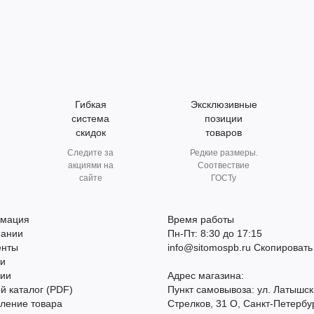
Гибкая
Эксклюзивные
система
позиции
скидок
товаров
Следите за
Редкие размеры.
акциями на
Соотвествие
сайте
ГОСТу
мация
Время работы
пании
Пн-Пт: 8:30 до 17:15
енты
info@sitomospb.ru
Скопировать
ти
сии
Адрес магазина:
й каталог (PDF)
Пункт самовывоза: ул. Латышск
ление товара
Стрелков, 31 О, Санкт-Петербу