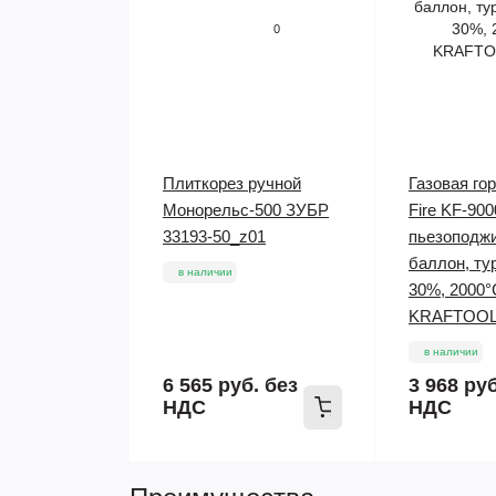
0
Плиткорез ручной
Газовая го
Монорельс-500 ЗУБР
Fire KF-900
33193-50_z01
пьезоподжи
баллон, ту
в наличии
30%, 2000°
KRAFTOOL
в наличии
6 565 руб.
без
3 968 ру
НДС
НДС