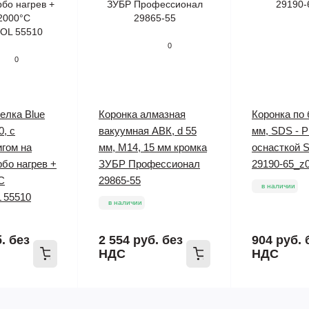
0
0
релка Blue
Коронка алмазная
Коронка по 
0, с
вакуумная АВК, d 55
мм, SDS - Pl
гом на
мм, М14, 15 мм кромка
оснасткой 
рбо нагрев +
ЗУБР Профессионал
29190-65_z
C
29865-55
в наличии
 55510
в наличии
б.
без
2 554 руб.
без
904 руб.
НДС
НДС