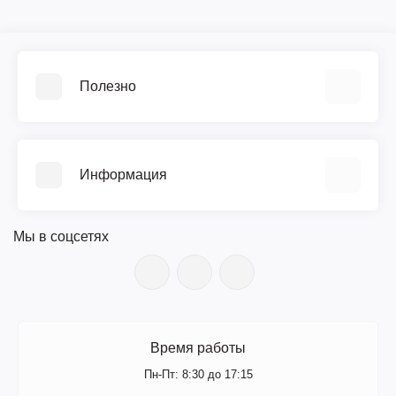
Полезно
Видеообзоры
Прайс-лист
Информация
Библиотека ГОСТ
Возврат
О компании
Гарантия
Мы в соцсетях
Документы
Поверка
Новости
Сервис и ремонт
Вакансии
Доставка
Цветной каталог (PDF)
Оплата
Поступление товара
Время работы
Контакты
Производители
Пн-Пт: 8:30 до 17:15
Личный кабинет
Сертификаты