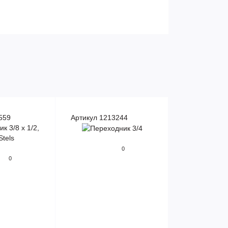
559
Артикул 1213244
0
0