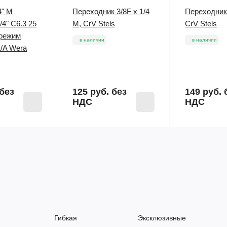
4" M
Переходник 3/8F x 1/4
Переходник 
/4" C6.3 25
M, CrV Stels
CrV Stels
 режим
в наличии
в наличии
1/A Wera
без
125 руб.
без
149 руб.
НДС
НДС
Гибкая
Эксклюзивные