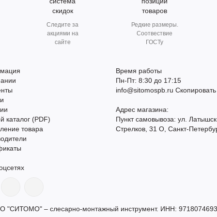
система
позиции
скидок
товаров
Следите за
Редкие размеры.
акциями на
Соотвествие
сайте
ГОСТу
мация
Время работы
пании
Пн-Пт: 8:30 до 17:15
енты
info@sitomospb.ru
Скопировать
ти
сии
Адрес магазина:
й каталог (PDF)
Пункт самовывоза: ул. Латышск
ление товара
Стрелков, 31 О, Санкт-Петербу
водители
фикаты
оцсетях
О "СИТОМО" – слесарно-монтажный инструмент. ИНН: 9718074693