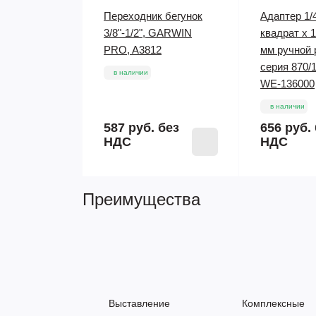
Переходник бегунок
Адаптер 1/
3/8"-1/2", GARWIN
квадрат x 1
PRO, A3812
мм ручной
серия 870/
в наличии
WE-136000
в наличии
587 руб.
без
656 руб.
НДС
НДС
Преимущества
Выставление
Комплексные