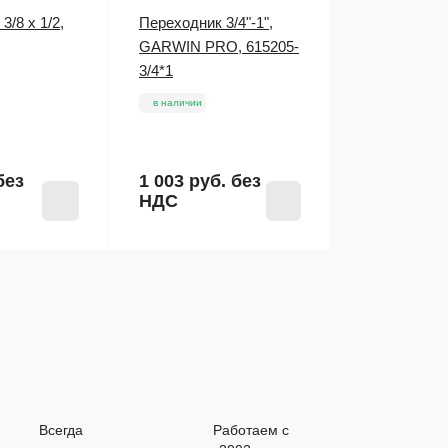
3/8 х 1/2,
Переходник 3/4"-1",
GARWIN PRO, 615205-
3/4*1
в наличии
без
1 003 руб.
без
НДС
Всегда
Работаем с