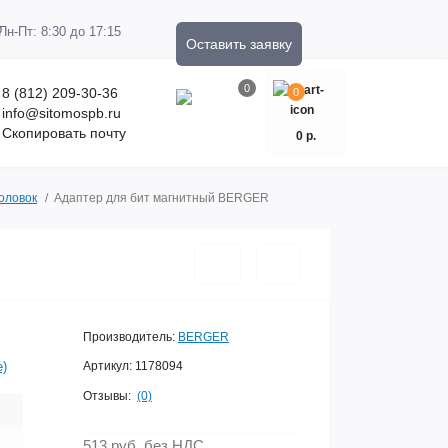
Пн-Пт: 8:30 до 17:15
Оставить заявку
0
8 (812) 209-30-36
0
info@sitomospb.ru
Скопировать почту
0 р.
оловок
Адаптер для бит магнитный BERGER
Производитель:
BERGER
е)
Артикул:
1178094
Отзывы:
(0)
513 руб.
без НДС