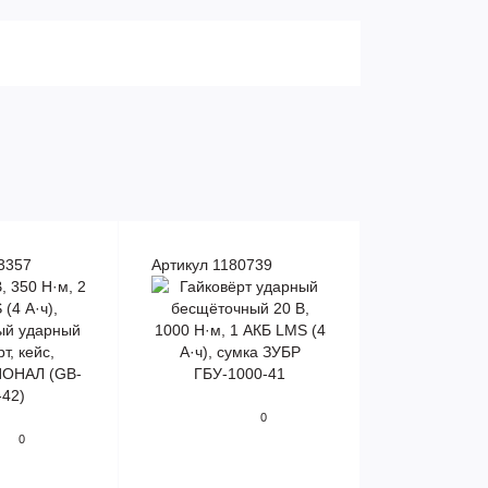
3357
Артикул 1180739
0
0