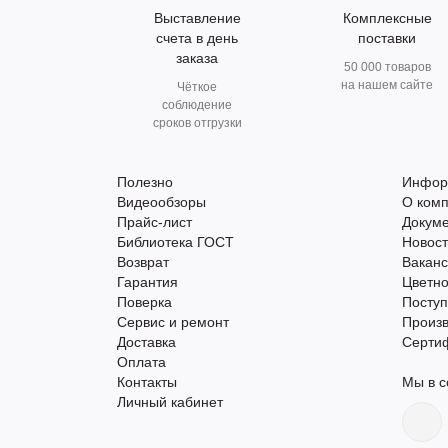
Выставление
Комплексные
счета в день
поставки
заказа
50 000 товаров
на нашем сайте
Чёткое
соблюдение
сроков отгрузки
Полезно
Инфор
Видеообзоры
О ком
Прайс-лист
Докум
Библиотека ГОСТ
Новос
Возврат
Вакан
Гарантия
Цветно
Поверка
Поступ
Сервис и ремонт
Произ
Доставка
Серти
Оплата
Контакты
Мы в с
Личный кабинет