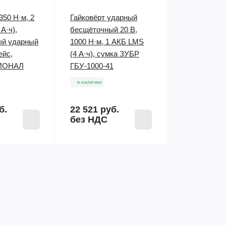
350 Н·м, 2
Гайковёрт ударный
А·ч),
бесщёточный 20 В,
ый ударный
1000 Н·м, 1 АКБ LMS
ейс,
(4 А·ч), сумка ЗУБР
ИОНАЛ
ГБУ-1000-41
в наличии
б.
22 521 руб.
без НДС