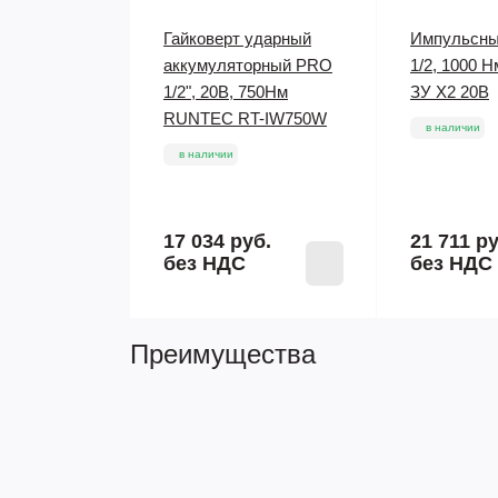
Гайковерт ударный
Импульсны
аккумуляторный PRO
1/2, 1000 Н
1/2", 20В, 750Нм
ЗУ X2 20В
RUNTEC RT-IW750W
в наличии
в наличии
17 034 руб.
21 711 ру
без НДС
без НДС
Преимущества