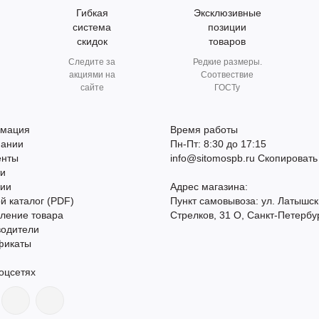
Гибкая
Эксклюзивные
система
позиции
скидок
товаров
Следите за
Редкие размеры.
акциями на
Соотвествие
сайте
ГОСТу
мация
Время работы
пании
Пн-Пт: 8:30 до 17:15
енты
info@sitomospb.ru
Скопировать
ти
сии
Адрес магазина:
й каталог (PDF)
Пункт самовывоза: ул. Латышск
ление товара
Стрелков, 31 О, Санкт-Петербу
водители
фикаты
оцсетях