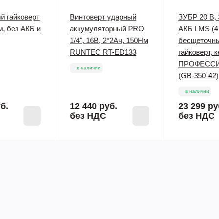
й гайковерт
Винтоверт ударный
ЗУБР 20 В, 
м, без АКБ и
аккумуляторный PRO
АКБ LMS (4 
1/4", 16В, 2*2Ач, 150Нм
бесщеточн
RUNTEC RT-ED133
гайковерт, к
ПРОФЕСС
в наличии
(GB-350-42)
в наличии
б.
12 440 руб.
23 299 ру
без НДС
без НДС