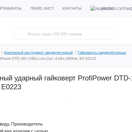
АКЦИИ
РТИФИКАТЫ
ПРАЙС-ЛИСТ
КОНТАКТЫ
Крепежный инструмент аккумуляторный
Гайковерты аккумуляторные
ower DTD-18V (18В,Li-ion-2шт, 4.0Ач, 600Нм, З/У, E0223
ый ударный гайковерт ProfiPower DTD-1
, E0223
виду. Производитель
ий вид изделия с целью