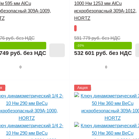
Нм 595 мм AlCu
1000 Нм 1253 мм AlCu
обезопасный 309A-1009,
искробезопасный 309A-1012,
TZ
HORTZ
76 руб.
без НДС
591 779 руб.
без НДС
-10%
749 руб.
без НДС
532 601 руб.
без НДС
0
0
807
я
1145808
Акция