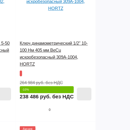
 5-50
Ключ динамометрический 1/2" 10-
сный
100 Нм 405 мм BeCu
искробезопасный 309A-1004,
HORTZ
264 984 руб.
без НДС
-10%
238 486 руб.
без НДС
0
1145812
Акция