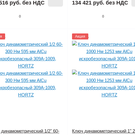
516 руб.
без НДС
134 421 руб.
без НДС
0
0
804
я
1145805
Акция
 динамометрический 1/2" 60-
Ключ динамометрический 1" 2