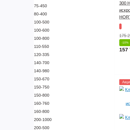
300 
75-450
искр
80-400
HOR
100-500
100-600
175 2
100-800
-10%
110-550
157 
120-335
140-700
140-980
150-670
1145
Акци
150-750
150-800
160-760
160-800
200-1000
200-500