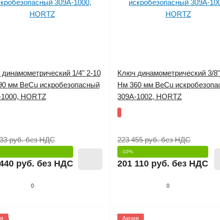
 динамометрический 1/4" 2-10
Ключ динамометрический 3/8"
90 мм BeCu искробезопасный
Нм 360 мм BeCu искробезопа
-1000, HORTZ
309A-1002, HORTZ
33 руб.
без НДС
223 455 руб.
без НДС
-10%
440 руб.
без НДС
201 110 руб.
без НДС
0
0
810
я
1145811
Акция