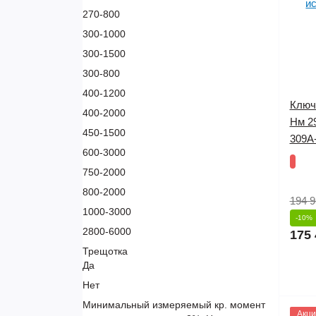
270-800
300-1000
300-1500
300-800
400-1200
Ключ
400-2000
Нм 2
450-1500
309A
600-3000
750-2000
800-2000
194 9
1000-3000
-10%
2800-6000
175 
Трещотка
Да
Нет
Минимальный измеряемый кр. момент
1145
Акци