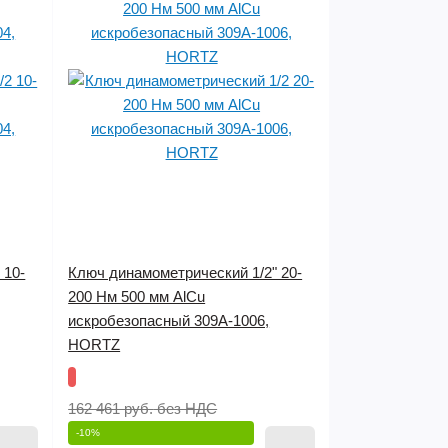
 10-
Ключ динамометрический 1/2" 20-
200 Нм 500 мм AlCu
искробезопасный 309A-1006,
HORTZ
162 461 руб.
без НДС
-10%