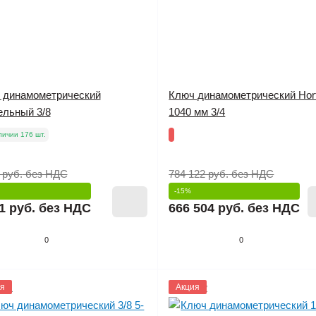
 динамометрический
Ключ динамометрический Hor
ельный 3/8
1040 мм 3/4
личии 176 шт.
 руб.
без НДС
784 122 руб.
без НДС
-15%
1 руб.
без НДС
666 504 руб.
без НДС
0
0
801
я
1145802
Акция