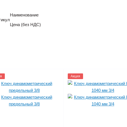
Наименование
тикул
Цена (без НДС)
39
я
1119688
Акция