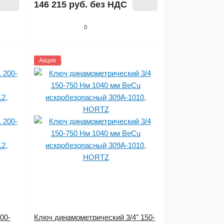
146 215 руб.
без НДС
0
1145806
Акция
00-
Ключ динамометрический 3/4" 150-