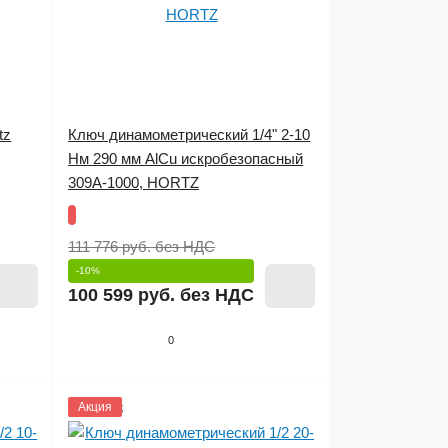
tz
Ключ динамометрический 1/4" 2-10
Нм 290 мм AlCu искробезопасный
309A-1000, HORTZ
111 776 руб.
без НДС
-10%
100 599 руб.
без НДС
0
1145803
Акция