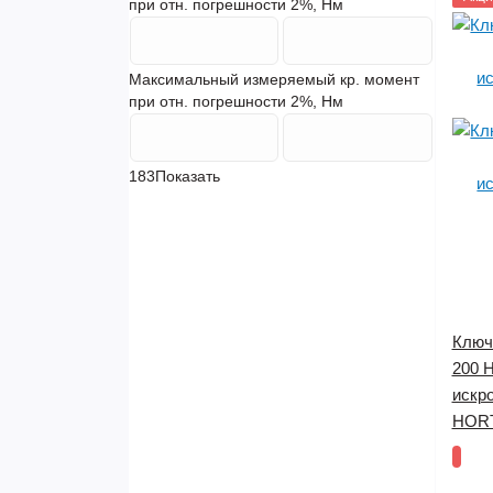
при отн. погрешности 2%, Нм
Максимальный измеряемый кр. момент
при отн. погрешности 2%, Нм
183
Показать
Ключ
200 
искр
HOR