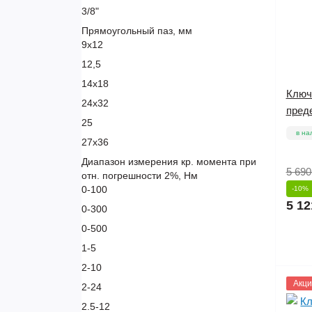
3/8"
Прямоугольный паз, мм
9х12
12,5
14х18
Ключ
24х32
пред
25
в на
27х36
Диапазон измерения кр. момента при
5 690
отн. погрешности 2%, Нм
0-100
-10%
5 12
0-300
0-500
1-5
2-10
1145
Акци
2-24
2.5-12