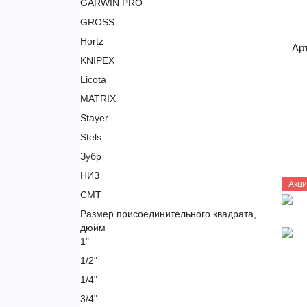
GARWIN PRO
GROSS
Hortz
Ар
KNIPEX
Licota
MATRIX
Stayer
Stels
Зубр
НИЗ
7175
Акци
СМТ
Размер присоединительного квадрата,
дюйм
1"
1/2"
1/4"
3/4"