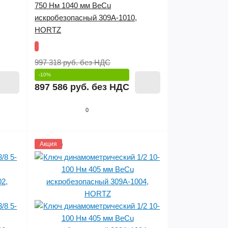
750 Нм 1040 мм BeCu
искробезопасный 309A-1010,
HORTZ
997 318 руб.
без НДС
-10%
897 586 руб.
без НДС
0
1145809
Акция