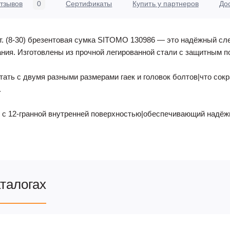
тзывов
0
Сертификаты
Купить у партнеров
До
т. (8-30) брезентовая сумка SITOMO 130986 — это надёжный с
ния. Изготовлены из прочной легированной стали с защитным по
тать с двумя разными размерами гаек и головок болтов|что сок
.
 с 12-гранной внутренней поверхностью|обеспечивающий надёжн
аталогах