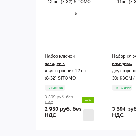
0
Набор ключей
Набор клю
накидных
накидных
двусторонних 12 шт.
двусторонни
(8-32) SITOMO
30) КЗСМИ
в наличии
в наличии
3 599 руб.
без
-10%
НДС
2 950 руб. без
3 594 ру
НДС
НДС