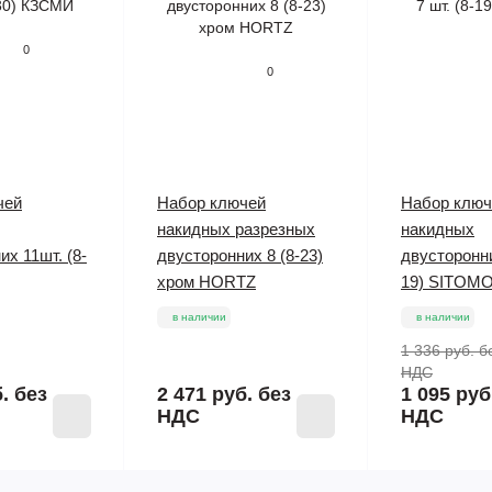
0
0
чей
Набор ключей
Набор ключ
накидных разрезных
накидных
х 11шт. (8-
двусторонних 8 (8-23)
двусторонни
хром HORTZ
19) SITOM
в наличии
в наличии
1 336 руб.
б
НДС
б.
без
2 471 руб.
без
1 095 руб
НДС
НДС