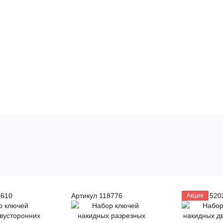
2610
Артикул 118776
Артикул 520
Акция