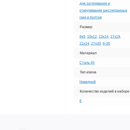
для затягивания и
откручивания шестигранных
гаек и болтов
Размер
8х9
,
10х12
,
13х14
,
17х19
,
22х24
,
27х30
,
8-30
Материал
Сталь 45
Тип ключа
Накидной
Количество изделий в наборе
6