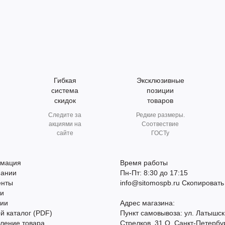
Гибкая
Эксклюзивные
система
позиции
скидок
товаров
Следите за
Редкие размеры.
акциями на
Соотвествие
сайте
ГОСТу
мация
Время работы
пании
Пн-Пт: 8:30 до 17:15
енты
info@sitomospb.ru
Скопировать
ти
сии
Адрес магазина:
й каталог (PDF)
Пункт самовывоза: ул. Латышск
ление товара
Стрелков, 31 О, Санкт-Петербу