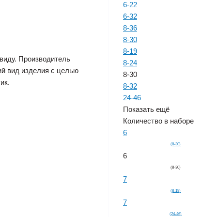
6-22
6-32
8-36
8-30
8-19
виду. Производитель
8-24
ий вид изделия с целью
8-30
ик.
8-32
24-46
Показать ещё
Количество в наборе
6
(8-30)
6
(8-30)
7
(8-19)
7
(24-46)