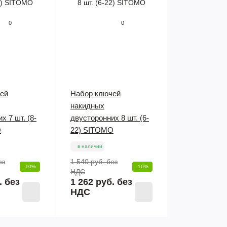
0
0
ей
Набор ключей
накидных
х 7 шт. (8-
двусторонних 8 шт. (6-
O
22) SITOMO
в наличии
ез
1 540 руб.
без
-10%
-10%
НДС
. без
1 262 руб. без
НДС