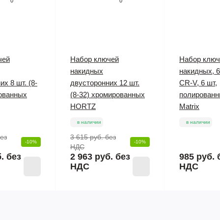
0
0
чей
Набор ключей
Набор ключ
накидных
накидных, 6
х 8 шт. (8-
двусторонних 12 шт.
CR-V, 6 шт,
ованных
(8-32) хромированных
полированн
HORTZ
Matrix
в наличии
в наличии
ез
3 615 руб.
без
-10%
-10%
НДС
. без
2 963 руб. без
985 руб.
НДС
НДС