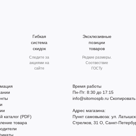
Гибкая
Эксклюзивные
система
позиции
скидок
товаров
Следите за
Редкие размеры.
акциями на
Соотвествие
сайте
ГОСТу
мация
Время работы
пании
Пн-Пт: 8:30 до 17:15
енты
info@sitomospb.ru
Скопировать
ти
сии
Адрес магазина:
й каталог (PDF)
Пункт самовывоза: ул. Латышск
ление товара
Стрелков, 31 О, Санкт-Петербу
водители
фикаты