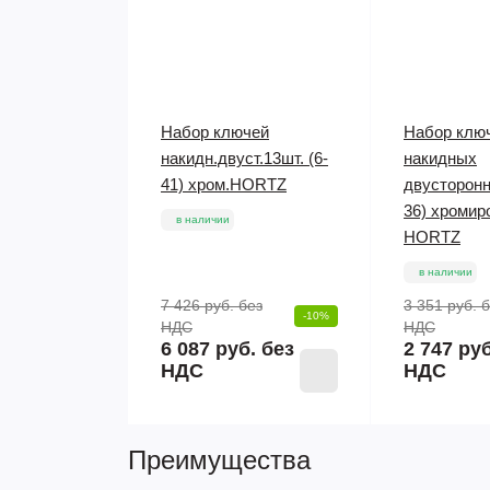
Набор ключей
Набор клю
накидн.двуст.13шт. (6-
накидных
41) хром.HORTZ
двусторонни
36) хромир
в наличии
HORTZ
в наличии
7 426 руб.
без
3 351 руб.
б
-10%
НДС
НДС
6 087 руб. без
2 747 руб
НДС
НДС
Преимущества