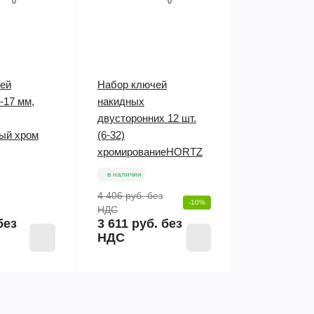
0
0
ей
Набор ключей
-17 мм,
накидных
двусторонних 12 шт.
ый хром
(6-32)
хромированиеHORTZ
в наличии
4 406 руб.
без
-10%
НДС
без
3 611 руб. без
НДС