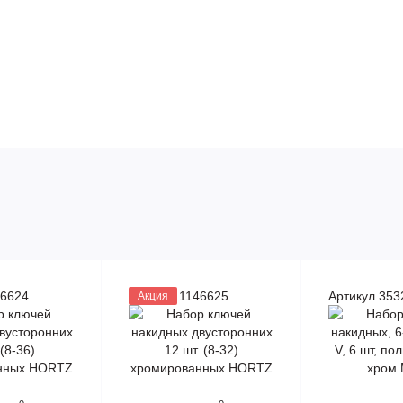
46624
Артикул 1146625
Артикул 353
Акция