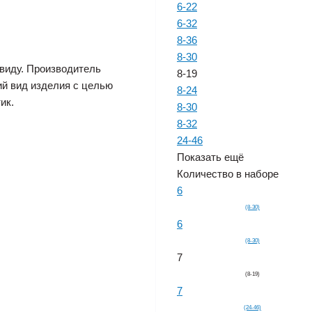
6-22
6-32
8-36
8-30
виду. Производитель
8-19
ий вид изделия с целью
8-24
ик.
8-30
8-32
24-46
Показать ещё
Количество в наборе
6
(8-30)
6
(8-30)
7
(8-19)
7
(24-46)