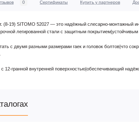
тзывов
0
Сертификаты
Купить у партнеров
До
т. (8-19) SITOMO 52027 — это надёжный слесарно-монтажный и
прочной легированной стали с защитным покрытием|устойчивым к
тать с двумя разными размерами гаек и головок болтов|что сок
.
 с 12-гранной внутренней поверхностью|обеспечивающий надёжн
аталогах