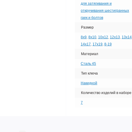
для затягивания и
откручивания шестигранных
гаек и болтов
Размер
8х9
,
8х10
,
10х12
,
12х13
,
13х14
14х17
,
17х19
,
8-19
Материал
Сталь 45
Тип ключа
Накидной
Количество изделий в наборе
7