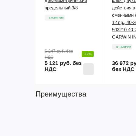
динамометрический
ключ двухс
предельный 3/8
действия в
сменными 
в наличии
12 пр., 40-
502210-40-
GARWIN I
в наличии
6 247 руб.
без
-10%
НДС
5 121 руб. без
36 972 р
НДС
без НДС
Преимущества