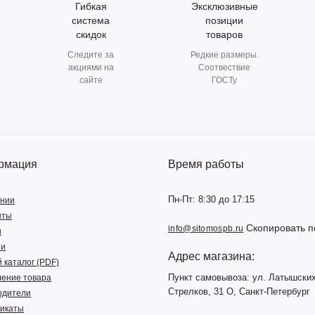
Гибкая
Эксклюзивные
система
позиции
скидок
товаров
Следите за
Редкие размеры.
акциями на
Соотвествие
сайте
ГОСТу
рмация
Время работы
Пн-Пт: 8:30 до 17:15
ании
нты
Скопировать п
info@sitomospb.ru
и
ии
Адрес магазина:
 каталог (PDF)
Пункт самовывоза: ул. Латышски
ление товара
Стрелков, 31 О, Санкт-Петербург
одители
икаты