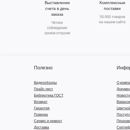
Выставление
Комплексные
счета в день
поставки
заказа
50 000 товаров
на нашем сайте
Чёткое
соблюдение
сроков отгрузки
Полезно
Инфо
Видеообзоры
О комп
Прайс-лист
Докуме
Библиотека ГОСТ
Новост
Возврат
Ваканс
Гарантия
Цветной
Поверка
Поступ
Сервис и ремонт
Произв
Доставка
Сертиф