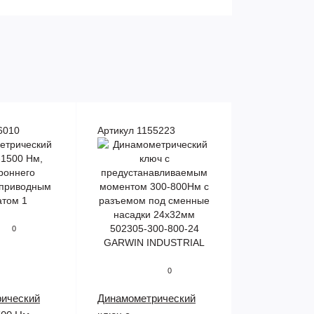
6010
Артикул 1155223
0
0
ический
Динамометрический