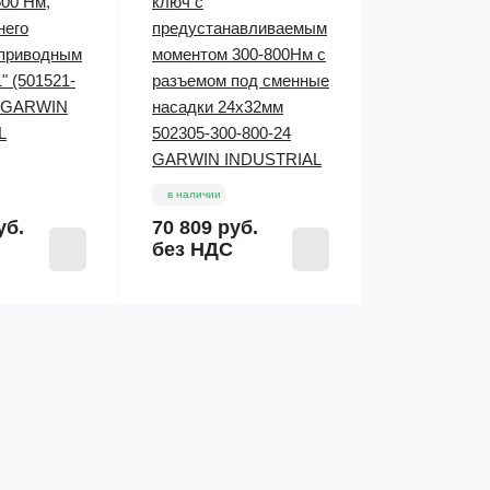
500 Нм,
ключ с
него
предустанавливаемым
 приводным
моментом 300-800Нм с
" (501521-
разъемом под сменные
) GARWIN
насадки 24х32мм
L
502305-300-800-24
GARWIN INDUSTRIAL
в наличии
уб.
70 809 руб.
без НДС