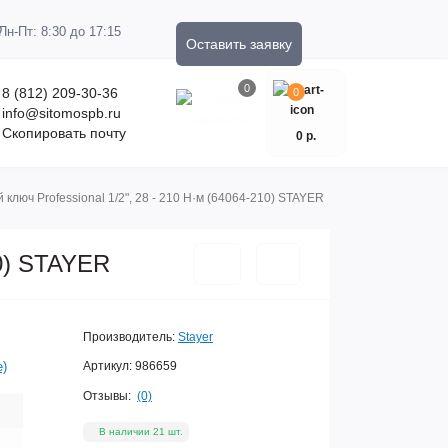
Пн-Пт: 8:30 до 17:15
Оставить заявку
0
8 (812) 209-30-36
0
info@sitomospb.ru
Скопировать почту
0 р.
ключ Professional 1/2", 28 - 210 Н·м (64064-210) STAYER
10) STAYER
Производитель:
Stayer
е)
Артикул:
986659
Отзывы:
(0)
В наличии 21 шт.