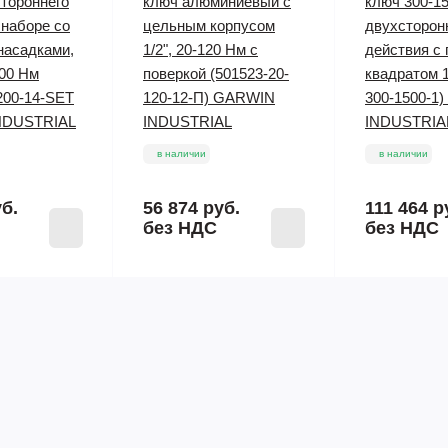
тороннего
ключ алюминиевый с
ключ 300-1
 наборе со
цельным корпусом
двухсторон
насадками,
1/2", 20-120 Нм с
действия с
200 Нм
поверкой (501523-20-
квадратом 1
200-14-SET
120-12-П) GARWIN
300-1500-1
NDUSTRIAL
INDUSTRIAL
INDUSTRIA
в наличии
в наличии
уб.
56 874 руб.
111 464 р
без НДС
без НДС