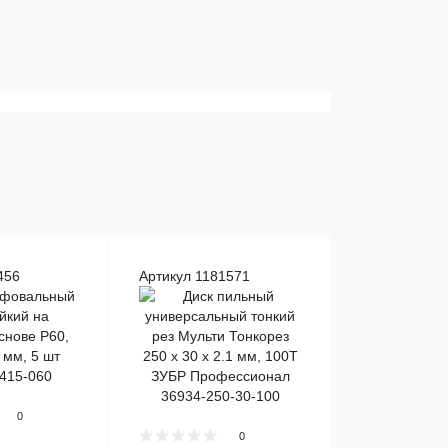
456
Артикул 1181571
0
0