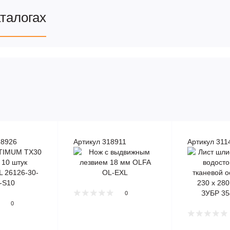
аталогах
18926
Артикул 318911
Артикул 311
0
0