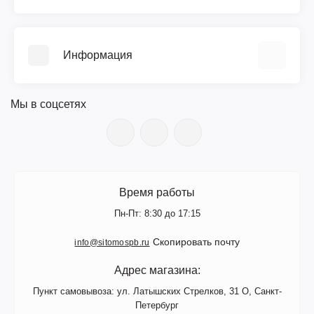
Видеообзоры
Прайс-лист
Информация
Библиотека ГОСТ
Возврат
О компании
Гарантия
Мы в соцсетях
Документы
Поверка
Новости
Сервис и ремонт
Вакансии
Доставка
Цветной каталог (PDF)
Оплата
Поступление товара
Время работы
Контакты
Производители
Пн-Пт: 8:30 до 17:15
Личный кабинет
Сертификаты
Скопировать почту
info@sitomospb.ru
Адрес магазина:
Пункт самовывоза: ул. Латышских Стрелков, 31 О, Санкт-
Петербург